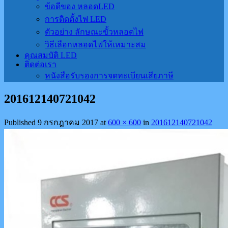
ข้อดีของ หลอดLED
การติดตั้งไฟ LED
ตัวอย่าง ลักษณะขั้วหลอดไฟ
วิธีเลือกหลอดไฟให้เหมาะสม
คุณสมบัติ LED
ติดต่อเรา
หนังสือรับรองการจดทะเบียนเสียภาษี
201612140721042
Published
9 กรกฎาคม 2017
at
600 × 600
in
201612140721042