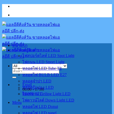
Skip
to
content
หน้าแรก
หมวดหมู่สินค้า
ไฟสปอร์ตไลท์ LED Spot Light
ไฟถนน LED Street Light
หลอดไฟ LED Tube T8
ค้นหา:
หลอดไฟ BULB LED E27
หลอดจำปา LED
Email
หลอดปิงปอง LED
08:00 - 17:00
02-070-0711
ไฟเพดาน Ceiling Light LED
ไฟดาวน์ไลต์ Down Light LED
Menu
หลอดไฟ LED Donut
หลอดไฟ LED panel