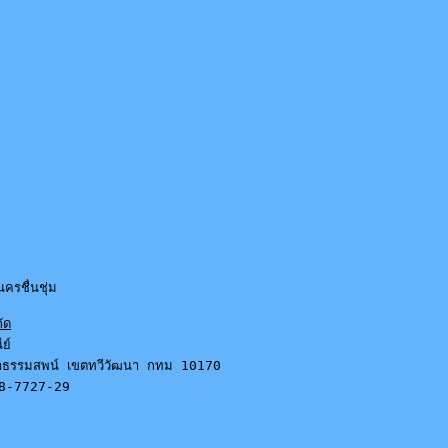
นครชื่นชุ่ม 
กัด
์

าธรรมสพน์ เขตทวีวัฒนา กทม 10170

8-7727-29
