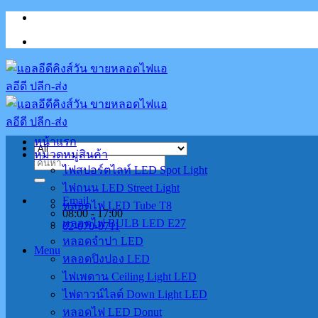
Skip
to
content
หน้าแรก
หมวดหมู่สินค้า
ค้นหา:
ไฟสปอร์ตไลท์ LED Spot Light
ไฟถนน LED Street Light
Email
หลอดไฟ LED Tube T8
08:00 - 17:00
หลอดไฟ BULB LED E27
02-070-0711
หลอดจำปา LED
Menu
หลอดปิงปอง LED
ไฟเพดาน Ceiling Light LED
ไฟดาวน์ไลต์ Down Light LED
หลอดไฟ LED Donut