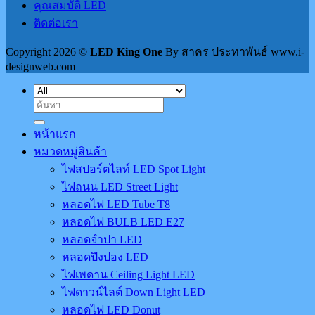
คุณสมบัติ LED
ติดต่อเรา
Copyright 2026 ©
LED King One
By สาคร ประทาพันธ์ www.i-
designweb.com
ค้นหา:
หน้าแรก
หมวดหมู่สินค้า
ไฟสปอร์ตไลท์ LED Spot Light
ไฟถนน LED Street Light
หลอดไฟ LED Tube T8
หลอดไฟ BULB LED E27
หลอดจำปา LED
หลอดปิงปอง LED
ไฟเพดาน Ceiling Light LED
ไฟดาวน์ไลต์ Down Light LED
หลอดไฟ LED Donut