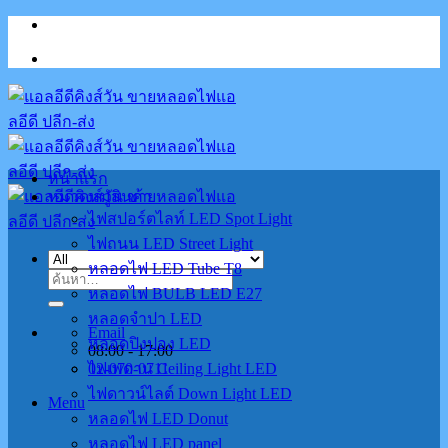
Skip
to
content
หน้าแรก
หมวดหมู่สินค้า
ไฟสปอร์ตไลท์ LED Spot Light
ไฟถนน LED Street Light
หลอดไฟ LED Tube T8
ค้นหา:
หลอดไฟ BULB LED E27
หลอดจำปา LED
Email
หลอดปิงปอง LED
08:00 - 17:00
02-070-0711
ไฟเพดาน Ceiling Light LED
ไฟดาวน์ไลต์ Down Light LED
Menu
หลอดไฟ LED Donut
หลอดไฟ LED panel