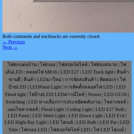
Both comments and trackbacks are currently closed.
←
Previous
Next
→
ไฟตกแต่งบ้าน | ไฟถนน | ไฟสปอร์ตไลท์ | ไฟส่องสนาม | ไฟ
เส้นLED | หลอดไฟ MR16 | LED E27 | LED Track light | สินค้า
ขายดี | สินค้า LEDมาใหม่ | การจัดส่งสินค้า | ติดต่อเรา ไฟ
ป้ายLED | LEDPanal Light | การติดตั้งหลอดไฟ LED | LED
Flood light | ไฟป้ายLED| LEDดาวน์ไลท์ | Nenon | LED GU10 |
Switching | LED ทางเลือกการประหยัดพลังงาน | โซล่าเซลล์ |
แผงโซล่าเซลล์ | Flood Light | Ceiling Light | LED E27 Bulb |
LED Panal | LED Street Light | LED Down Light | LED E14 |
LED Hight Bay Light | LED ไฮเบย์ | LED Bulb | LED Par | LED
Tube | ไฟถนน LED | ไฟสปอร์ตไลท์ LED | ไฟ LED ไฮเบย์ |