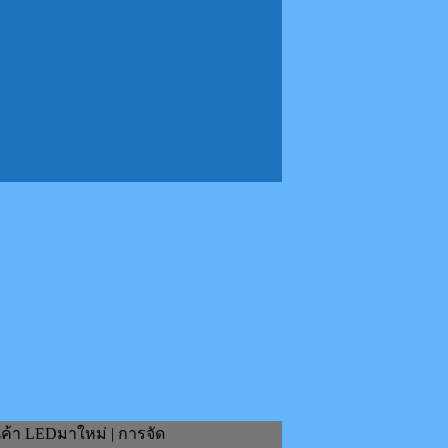
นค้า LEDมาใหม่ | การจัด