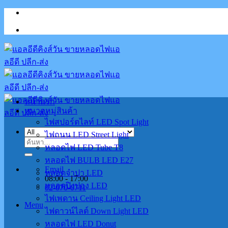
Skip
to
content
หน้าแรก
หมวดหมู่สินค้า
ไฟสปอร์ตไลท์ LED Spot Light
ไฟถนน LED Street Light
ค้นหา:
หลอดไฟ LED Tube T8
หลอดไฟ BULB LED E27
Email
หลอดจำปา LED
08:00 - 17:00
หลอดปิงปอง LED
02-070-0711
ไฟเพดาน Ceiling Light LED
Menu
ไฟดาวน์ไลต์ Down Light LED
หลอดไฟ LED Donut