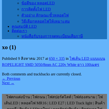
ข้อดีของ หลอดLED
การติดตั้งไฟ LED
ตัวอย่าง ลักษณะขั้วหลอดไฟ
วิธีเลือกหลอดไฟให้เหมาะสม
คุณสมบัติ LED
ติดต่อเรา
หนังสือรับรองการจดทะเบียนเสียภาษี
xo (1)
Published
9 สิงหาคม 2017
at
650 × 335
in
ไฟเส้น LED แบบแบน
ROPELIGHT SMD 5050/8mm AC 220v White ยาว 100เมตร
Both comments and trackbacks are currently closed.
←
Previous
Next
→
ไฟตกแต่งบ้าน | ไฟถนน | ไฟสปอร์ตไลท์ | ไฟส่องสนาม | ไฟ
เส้นLED | หลอดไฟ MR16 | LED E27 | LED Track light | สินค้า