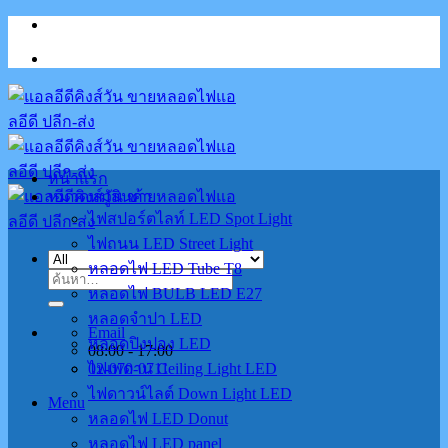
Skip
to
content
หน้าแรก
หมวดหมู่สินค้า
ไฟสปอร์ตไลท์ LED Spot Light
ไฟถนน LED Street Light
หลอดไฟ LED Tube T8
ค้นหา:
หลอดไฟ BULB LED E27
หลอดจำปา LED
Email
หลอดปิงปอง LED
08:00 - 17:00
02-070-0711
ไฟเพดาน Ceiling Light LED
ไฟดาวน์ไลต์ Down Light LED
Menu
หลอดไฟ LED Donut
หลอดไฟ LED panel