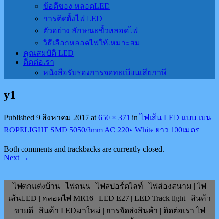
ข้อดีของ หลอดLED
การติดตั้งไฟ LED
ตัวอย่าง ลักษณะขั้วหลอดไฟ
วิธีเลือกหลอดไฟให้เหมาะสม
คุณสมบัติ LED
ติดต่อเรา
หนังสือรับรองการจดทะเบียนเสียภาษี
y1
Published
9 สิงหาคม 2017
at
650 × 371
in
ไฟเส้น LED แบบแบน
ROPELIGHT SMD 5050/8mm AC 220v White ยาว 100เมตร
Both comments and trackbacks are currently closed.
Next
→
ไฟตกแต่งบ้าน | ไฟถนน | ไฟสปอร์ตไลท์ | ไฟส่องสนาม | ไฟ
เส้นLED | หลอดไฟ MR16 | LED E27 | LED Track light | สินค้า
ขายดี | สินค้า LEDมาใหม่ | การจัดส่งสินค้า | ติดต่อเรา ไฟ