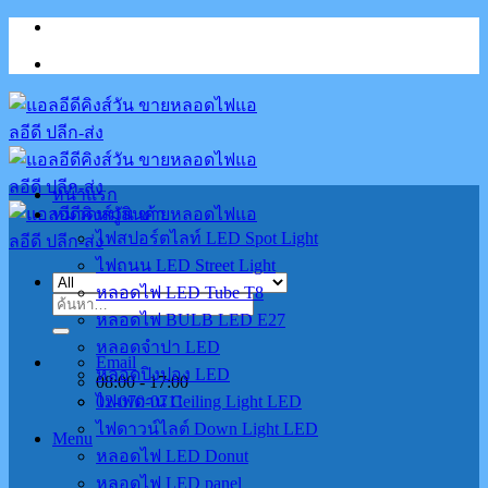
Skip
to
content
หน้าแรก
หมวดหมู่สินค้า
ไฟสปอร์ตไลท์ LED Spot Light
ไฟถนน LED Street Light
หลอดไฟ LED Tube T8
ค้นหา:
หลอดไฟ BULB LED E27
หลอดจำปา LED
Email
หลอดปิงปอง LED
08:00 - 17:00
02-070-0711
ไฟเพดาน Ceiling Light LED
ไฟดาวน์ไลต์ Down Light LED
Menu
หลอดไฟ LED Donut
หลอดไฟ LED panel