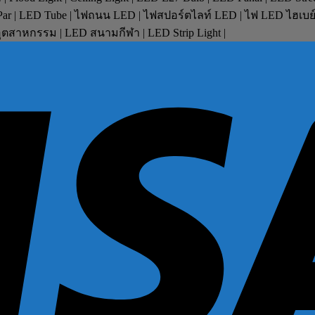
D Par | LED Tube | ไฟถนน LED | ไฟสปอร์ตไลท์ LED | ไฟ LED ไฮเบ
ตสาหกรรม | LED สนามกีฬา | LED Strip Light |