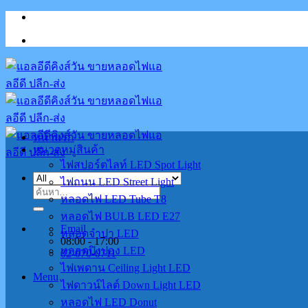
Skip
to
content
หน้าแรก
หมวดหมู่สินค้า
ไฟสปอร์ตไลท์ LED Spot Light
ไฟถนน LED Street Light
ค้นหา:
หลอดไฟ LED Tube T8
หลอดไฟ BULB LED E27
Email
หลอดจำปา LED
08:00 - 17:00
หลอดปิงปอง LED
02-070-0711
ไฟเพดาน Ceiling Light LED
Menu
ไฟดาวน์ไลต์ Down Light LED
หลอดไฟ LED Donut