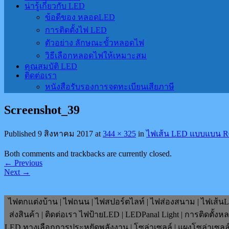
น่ารู้เกี่ยวกับ LED
ข้อดีของ หลอดLED
การติดตั้งไฟ LED
ตัวอย่าง ลักษณะขั้วหลอดไฟ
วิธีเลือกหลอดไฟให้เหมาะสม
คุณสมบัติ LED
ติดต่อเรา
หนังสือรับรองการจดทะเบียนเสียภาษี
Screenshot_39
Published
9 สิงหาคม 2017
at
344 × 325
in
ไฟเส้น LED แบบแบน R
Both comments and trackbacks are currently closed.
←
Previous
Next
→
ไฟตกแต่งบ้าน | ไฟถนน | ไฟสปอร์ตไลท์ | ไฟส่องสนาม | ไฟเส้นLE
ส่งสินค้า | ติดต่อเรา ไฟป้ายLED | LEDPanal Light | การติดตั้ง
LED ทางเลือกการประหยัดพลังงาน | โซล่าเซลล์ | แผงโซล่าเซลล์ | F