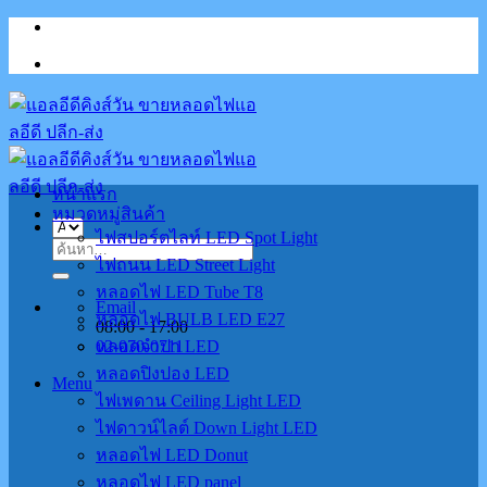
Skip
to
content
หน้าแรก
หมวดหมู่สินค้า
ไฟสปอร์ตไลท์ LED Spot Light
ค้นหา:
ไฟถนน LED Street Light
หลอดไฟ LED Tube T8
Email
หลอดไฟ BULB LED E27
08:00 - 17:00
02-070-0711
หลอดจำปา LED
หลอดปิงปอง LED
Menu
ไฟเพดาน Ceiling Light LED
ไฟดาวน์ไลต์ Down Light LED
หลอดไฟ LED Donut
หลอดไฟ LED panel