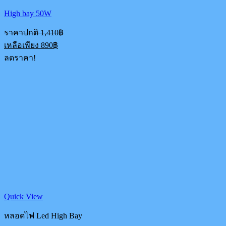
High bay 50W
Original
ราคาปกติ
1,410
฿
price
Current
เหลือเพียง
890
฿
was:
price
ลดราคา!
1,410฿.
is:
890฿.
Quick View
หลอดไฟ Led High Bay