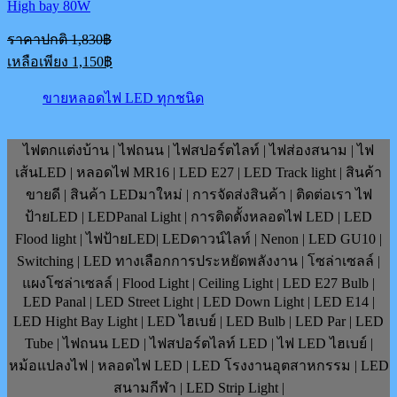
High bay 80W
Original
ราคาปกติ
1,830
฿
price
Current
เหลือเพียง
1,150
฿
was:
price
1,830฿.
is:
ขายหลอดไฟ LED ทุกชนิด
1,150฿.
ไฟตกแต่งบ้าน | ไฟถนน | ไฟสปอร์ตไลท์ | ไฟส่องสนาม | ไฟ
เส้นLED | หลอดไฟ MR16 | LED E27 | LED Track light | สินค้า
ขายดี | สินค้า LEDมาใหม่ | การจัดส่งสินค้า | ติดต่อเรา ไฟ
ป้ายLED | LEDPanal Light | การติดตั้งหลอดไฟ LED | LED
Flood light | ไฟป้ายLED| LEDดาวน์ไลท์ | Nenon | LED GU10 |
Switching | LED ทางเลือกการประหยัดพลังงาน | โซล่าเซลล์ |
แผงโซล่าเซลล์ | Flood Light | Ceiling Light | LED E27 Bulb |
LED Panal | LED Street Light | LED Down Light | LED E14 |
LED Hight Bay Light | LED ไฮเบย์ | LED Bulb | LED Par | LED
Tube | ไฟถนน LED | ไฟสปอร์ตไลท์ LED | ไฟ LED ไฮเบย์ |
หม้อแปลงไฟ | หลอดไฟ LED | LED โรงงานอุตสาหกรรม | LED
สนามกีฬา | LED Strip Light |