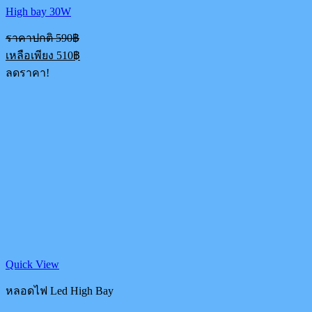
High bay 30W
Original
ราคาปกติ
590
฿
price
Current
เหลือเพียง
510
฿
was:
price
ลดราคา!
590฿.
is:
510฿.
Quick View
หลอดไฟ Led High Bay