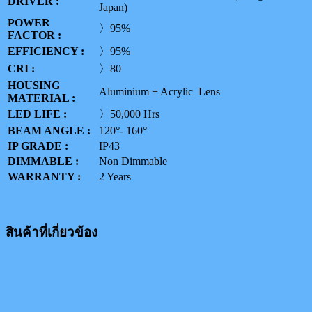
DRIVER :
Japan)
POWER
〉95%
FACTOR :
EFFICIENCY :
〉95%
CRI :
〉80
HOUSING
Aluminium + Acrylic Lens
MATERIAL :
LED LIFE :
〉50,000 Hrs
BEAM ANGLE :
120°- 160°
IP GRADE :
IP43
DIMMABLE :
Non Dimmable
WARRANTY :
2 Years
สินค้าที่เกี่ยวข้อง