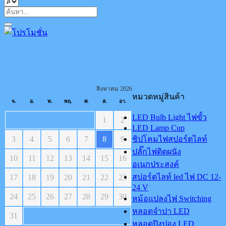
ค้นหา:
สิงหาคม 2026
หมวดหมู่สินค้า
จ.
อ.
พ.
พฤ.
ศ.
ส.
อา.
LED Bulb Light ไฟขั้ว
1
2
LED Lamp Cup
3
4
5
6
7
8
9
ชิปโคมไฟสปอร์ตไลท์
ปลั๊กไฟติดผนัง
10
11
12
13
14
15
16
อเนกประสงค์
สปอร์ตไลท์ led ไฟ DC 12-
17
18
19
20
21
22
23
24 V
24
25
26
27
28
29
30
หม้อแปลงไฟ Switching
หลอดจำปา LED
31
หลอดปิงปอง LED