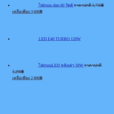
ไฟถนน slim 60 วัตต์
ราคาปกติ
3,750
฿
Current
เหลือเพียง
3,690
฿
price
is:
3,690฿.
LED E40 TURBO 120W
ไฟถนนLED หลังเต่า 50W
ราคาปกติ
Original
3,290
฿
price
Current
เหลือเพียง
2,890
฿
was:
price
3,290฿.
is:
2,890฿.