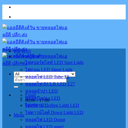
Skip
to
content
หน้าแรก
หมวดหมู่สินค้า
ไฟสปอร์ตไลท์ LED Spot Light
ไฟถนน LED Street Light
หลอดไฟ LED Tube T8
ค้นหา:
หลอดไฟ BULB LED E27
หลอดจำปา LED
Email
หลอดปิงปอง LED
08:00 - 17:00
02-070-0711
ไฟเพดาน Ceiling Light LED
ไฟดาวน์ไลต์ Down Light LED
Menu
หลอดไฟ LED Donut
หลอดไฟ LED panel