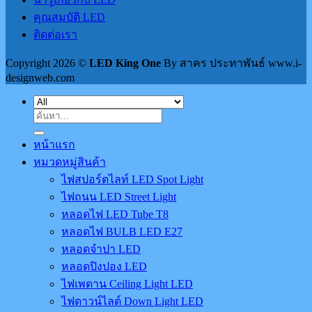
คุณสมบัติ LED
ติดต่อเรา
Copyright 2026 ©
LED King One
By สาคร ประทาพันธ์ www.i-
designweb.com
ค้นหา:
หน้าแรก
หมวดหมู่สินค้า
ไฟสปอร์ตไลท์ LED Spot Light
ไฟถนน LED Street Light
หลอดไฟ LED Tube T8
หลอดไฟ BULB LED E27
หลอดจำปา LED
หลอดปิงปอง LED
ไฟเพดาน Ceiling Light LED
ไฟดาวน์ไลต์ Down Light LED