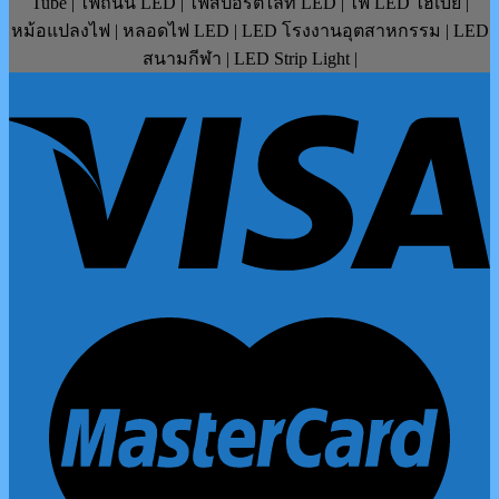
Tube | ไฟถนน LED | ไฟสปอร์ตไลท์ LED | ไฟ LED ไฮเบย์ |
หม้อแปลงไฟ | หลอดไฟ LED | LED โรงงานอุตสาหกรรม | LED
สนามกีฬา | LED Strip Light |