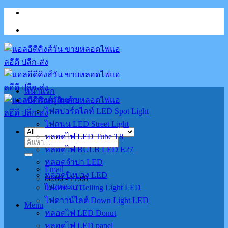
Skip
to
content
หน้าแรก
หมวดหมู่สินค้า
ไฟสปอร์ตไลท์ LED Spot Light
ไฟถนน LED Street Light
หลอดไฟ LED Tube T8
ค้นหา:
หลอดไฟ BULB LED E27
หลอดจำปา LED
Email
หลอดปิงปอง LED
08:00 - 17:00
02-070-0711
ไฟเพดาน Ceiling Light LED
ไฟดาวน์ไลต์ Down Light LED
Menu
หลอดไฟ LED Donut
หลอดไฟ LED panel