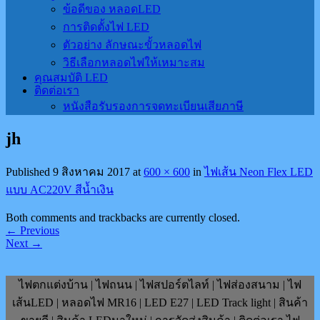
ข้อดีของ หลอดLED
การติดตั้งไฟ LED
ตัวอย่าง ลักษณะขั้วหลอดไฟ
วิธีเลือกหลอดไฟให้เหมาะสม
คุณสมบัติ LED
ติดต่อเรา
หนังสือรับรองการจดทะเบียนเสียภาษี
jh
Published
9 สิงหาคม 2017
at
600 × 600
in
ไฟเส้น Neon Flex LED
แบบ AC220V สีนํ้าเงิน
Both comments and trackbacks are currently closed.
←
Previous
Next
→
ไฟตกแต่งบ้าน | ไฟถนน | ไฟสปอร์ตไลท์ | ไฟส่องสนาม | ไฟ
เส้นLED | หลอดไฟ MR16 | LED E27 | LED Track light | สินค้า