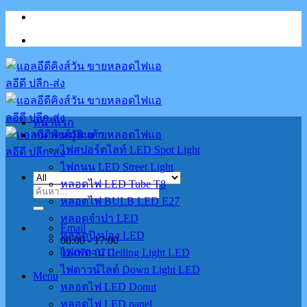
Skip
to
content
หน้าแรก
หมวดหมู่สินค้า
ไฟสปอร์ตไลท์ LED Spot Light
ไฟถนน LED Street Light
หลอดไฟ LED Tube T8
ค้นหา:
หลอดไฟ BULB LED E27
หลอดจำปา LED
Email
หลอดปิงปอง LED
08:00 - 17:00
02-070-0711
ไฟเพดาน Ceiling Light LED
ไฟดาวน์ไลต์ Down Light LED
Menu
หลอดไฟ LED Donut
หลอดไฟ LED panel