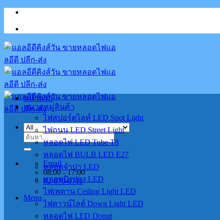
Skip
to
content
หน้าแรก
หมวดหมู่สินค้า
ไฟสปอร์ตไลท์ LED Spot Light
ไฟถนน LED Street Light
ค้นหา:
หลอดไฟ LED Tube T8
หลอดไฟ BULB LED E27
Email
หลอดจำปา LED
08:00 - 17:00
หลอดปิงปอง LED
02-070-0711
ไฟเพดาน Ceiling Light LED
Menu
ไฟดาวน์ไลต์ Down Light LED
หลอดไฟ LED Donut