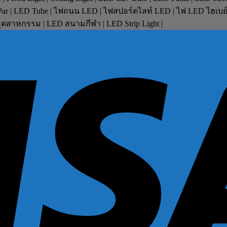
D Par | LED Tube | ไฟถนน LED | ไฟสปอร์ตไลท์ LED | ไฟ LED ไฮเบ
ตสาหกรรม | LED สนามกีฬา | LED Strip Light |