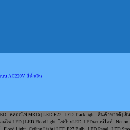
บบ AC220V สีนํ้าเงิน
D | หลอดไฟ MR16 | LED E27 | LED Track light | สินค้าขายดี | สิ
หลอดไฟ LED | LED Flood light | ไฟป้ายLED| LEDดาวน์ไลท์ | Nenon 
lood Light | Ceiling Light | LED E27 Bulb | LED Panal | LED Stre