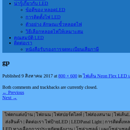
น่ารู้เกี่ยวกับ LED
ข้อดีของ หลอดLED
การติดตั้งไฟ LED
ตัวอย่าง ลักษณะขั้วหลอดไฟ
วิธีเลือกหลอดไฟให้เหมาะสม
คุณสมบัติ LED
ติดต่อเรา
หนังสือรับรองการจดทะเบียนเสียภาษี
gp
Published
9 สิงหาคม 2017
at
800 × 600
in
ไฟเส้น Neon Flex LED แ
Both comments and trackbacks are currently closed.
←
Previous
Next
→
ไฟตกแต่งบ้าน | ไฟถนน | ไฟสปอร์ตไลท์ | ไฟส่องสนาม | ไฟเส้นLE
ส่งสินค้า | ติดต่อเรา ไฟป้ายLED | LEDPanal Light | การติดตั้ง
LED ทางเลือกการประหยัดพลังงาน | โซล่าเซลล์ | แผงโซล่าเซลล์ | F