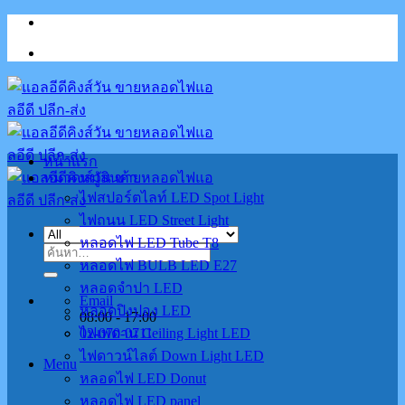
Skip
to
content
หน้าแรก
หมวดหมู่สินค้า
ไฟสปอร์ตไลท์ LED Spot Light
ไฟถนน LED Street Light
หลอดไฟ LED Tube T8
ค้นหา:
หลอดไฟ BULB LED E27
หลอดจำปา LED
Email
หลอดปิงปอง LED
08:00 - 17:00
02-070-0711
ไฟเพดาน Ceiling Light LED
ไฟดาวน์ไลต์ Down Light LED
Menu
หลอดไฟ LED Donut
หลอดไฟ LED panel