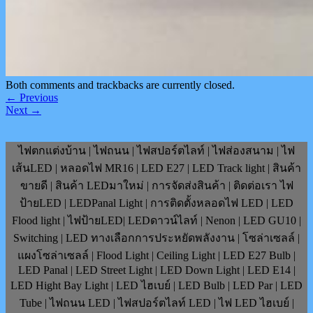
Both comments and trackbacks are currently closed.
←
Previous
Next
→
ไฟตกแต่งบ้าน | ไฟถนน | ไฟสปอร์ตไลท์ | ไฟส่องสนาม | ไฟ
เส้นLED | หลอดไฟ MR16 | LED E27 | LED Track light | สินค้า
ขายดี | สินค้า LEDมาใหม่ | การจัดส่งสินค้า | ติดต่อเรา ไฟ
ป้ายLED | LEDPanal Light | การติดตั้งหลอดไฟ LED | LED
Flood light | ไฟป้ายLED| LEDดาวน์ไลท์ | Nenon | LED GU10 |
Switching | LED ทางเลือกการประหยัดพลังงาน | โซล่าเซลล์ |
แผงโซล่าเซลล์ | Flood Light | Ceiling Light | LED E27 Bulb |
LED Panal | LED Street Light | LED Down Light | LED E14 |
LED Hight Bay Light | LED ไฮเบย์ | LED Bulb | LED Par | LED
Tube | ไฟถนน LED | ไฟสปอร์ตไลท์ LED | ไฟ LED ไฮเบย์ |