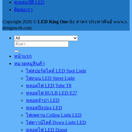
คุณสมบัติ LED
ติดต่อเรา
Copyright 2026 ©
LED King One
By สาคร ประทาพันธ์ www.i-
designweb.com
ค้นหา:
หน้าแรก
หมวดหมู่สินค้า
ไฟสปอร์ตไลท์ LED Spot Light
ไฟถนน LED Street Light
หลอดไฟ LED Tube T8
หลอดไฟ BULB LED E27
หลอดจำปา LED
หลอดปิงปอง LED
ไฟเพดาน Ceiling Light LED
ไฟดาวน์ไลต์ Down Light LED
หลอดไฟ LED Donut