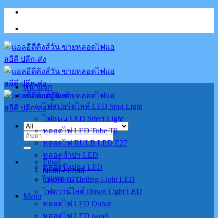
Skip
to
content
หน้าแรก
หมวดหมู่สินค้า
ไฟสปอร์ตไลท์ LED Spot Light
ไฟถนน LED Street Light
หลอดไฟ LED Tube T8
ค้นหา:
หลอดไฟ BULB LED E27
หลอดจำปา LED
Email
หลอดปิงปอง LED
08:00 - 17:00
02-070-0711
ไฟเพดาน Ceiling Light LED
ไฟดาวน์ไลต์ Down Light LED
Menu
หลอดไฟ LED Donut
หลอดไฟ LED panel