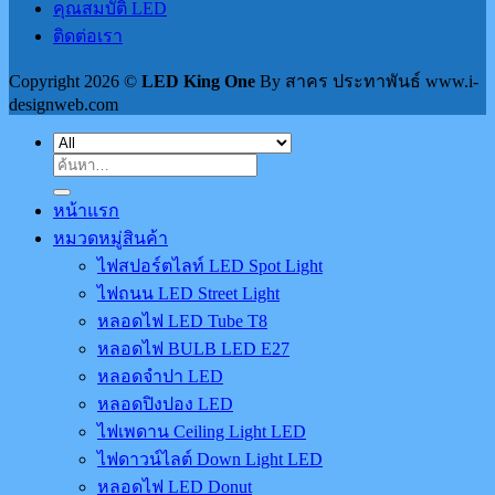
คุณสมบัติ LED
ติดต่อเรา
Copyright 2026 ©
LED King One
By สาคร ประทาพันธ์ www.i-
designweb.com
ค้นหา:
หน้าแรก
หมวดหมู่สินค้า
ไฟสปอร์ตไลท์ LED Spot Light
ไฟถนน LED Street Light
หลอดไฟ LED Tube T8
หลอดไฟ BULB LED E27
หลอดจำปา LED
หลอดปิงปอง LED
ไฟเพดาน Ceiling Light LED
ไฟดาวน์ไลต์ Down Light LED
หลอดไฟ LED Donut