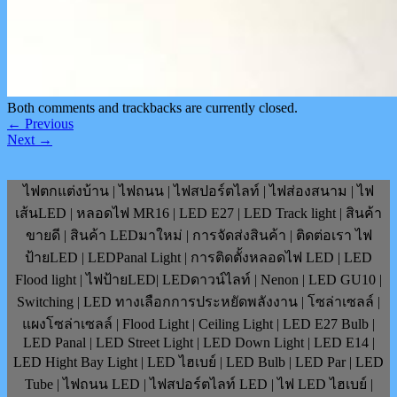
Both comments and trackbacks are currently closed.
←
Previous
Next
→
ไฟตกแต่งบ้าน | ไฟถนน | ไฟสปอร์ตไลท์ | ไฟส่องสนาม | ไฟ
เส้นLED | หลอดไฟ MR16 | LED E27 | LED Track light | สินค้า
ขายดี | สินค้า LEDมาใหม่ | การจัดส่งสินค้า | ติดต่อเรา ไฟ
ป้ายLED | LEDPanal Light | การติดตั้งหลอดไฟ LED | LED
Flood light | ไฟป้ายLED| LEDดาวน์ไลท์ | Nenon | LED GU10 |
Switching | LED ทางเลือกการประหยัดพลังงาน | โซล่าเซลล์ |
แผงโซล่าเซลล์ | Flood Light | Ceiling Light | LED E27 Bulb |
LED Panal | LED Street Light | LED Down Light | LED E14 |
LED Hight Bay Light | LED ไฮเบย์ | LED Bulb | LED Par | LED
Tube | ไฟถนน LED | ไฟสปอร์ตไลท์ LED | ไฟ LED ไฮเบย์ |