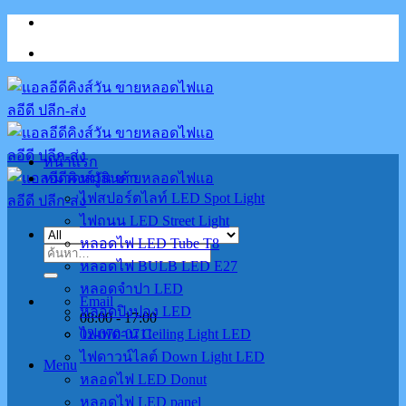
Skip
to
content
หน้าแรก
หมวดหมู่สินค้า
ไฟสปอร์ตไลท์ LED Spot Light
ไฟถนน LED Street Light
หลอดไฟ LED Tube T8
ค้นหา:
หลอดไฟ BULB LED E27
หลอดจำปา LED
Email
หลอดปิงปอง LED
08:00 - 17:00
02-070-0711
ไฟเพดาน Ceiling Light LED
ไฟดาวน์ไลต์ Down Light LED
Menu
หลอดไฟ LED Donut
หลอดไฟ LED panel