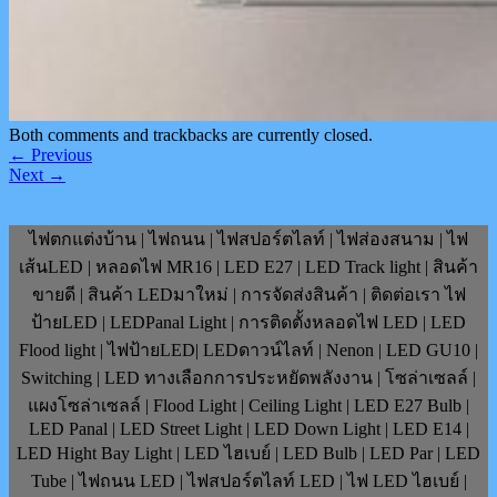
Both comments and trackbacks are currently closed.
←
Previous
Next
→
ไฟตกแต่งบ้าน | ไฟถนน | ไฟสปอร์ตไลท์ | ไฟส่องสนาม | ไฟ
เส้นLED | หลอดไฟ MR16 | LED E27 | LED Track light | สินค้า
ขายดี | สินค้า LEDมาใหม่ | การจัดส่งสินค้า | ติดต่อเรา ไฟ
ป้ายLED | LEDPanal Light | การติดตั้งหลอดไฟ LED | LED
Flood light | ไฟป้ายLED| LEDดาวน์ไลท์ | Nenon | LED GU10 |
Switching | LED ทางเลือกการประหยัดพลังงาน | โซล่าเซลล์ |
แผงโซล่าเซลล์ | Flood Light | Ceiling Light | LED E27 Bulb |
LED Panal | LED Street Light | LED Down Light | LED E14 |
LED Hight Bay Light | LED ไฮเบย์ | LED Bulb | LED Par | LED
Tube | ไฟถนน LED | ไฟสปอร์ตไลท์ LED | ไฟ LED ไฮเบย์ |