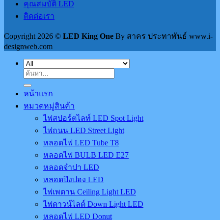
คุณสมบัติ LED
ติดต่อเรา
Copyright 2026 ©
LED King One
By สาคร ประทาพันธ์ www.i-
designweb.com
ค้นหา:
หน้าแรก
หมวดหมู่สินค้า
ไฟสปอร์ตไลท์ LED Spot Light
ไฟถนน LED Street Light
หลอดไฟ LED Tube T8
หลอดไฟ BULB LED E27
หลอดจำปา LED
หลอดปิงปอง LED
ไฟเพดาน Ceiling Light LED
ไฟดาวน์ไลต์ Down Light LED
หลอดไฟ LED Donut