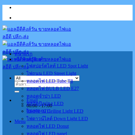
Skip
to
content
หน้าแรก
หมวดหมู่สินค้า
ไฟสปอร์ตไลท์ LED Spot Light
ไฟถนน LED Street Light
หลอดไฟ LED Tube T8
ค้นหา:
หลอดไฟ BULB LED E27
หลอดจำปา LED
Email
หลอดปิงปอง LED
08:00 - 17:00
02-070-0711
ไฟเพดาน Ceiling Light LED
ไฟดาวน์ไลต์ Down Light LED
Menu
หลอดไฟ LED Donut
หลอดไฟ LED panel