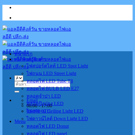
Skip
to
content
หน้าแรก
หมวดหมู่สินค้า
ไฟสปอร์ตไลท์ LED Spot Light
ไฟถนน LED Street Light
หลอดไฟ LED Tube T8
ค้นหา:
หลอดไฟ BULB LED E27
หลอดจำปา LED
Email
หลอดปิงปอง LED
08:00 - 17:00
02-070-0711
ไฟเพดาน Ceiling Light LED
ไฟดาวน์ไลต์ Down Light LED
Menu
หลอดไฟ LED Donut
หลอดไฟ LED panel