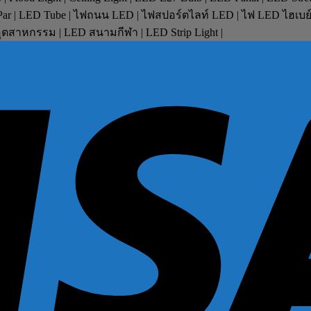
D Par | LED Tube | ไฟถนน LED | ไฟสปอร์ตไลท์ LED | ไฟ LED ไฮเบ
ตสาหกรรม | LED สนามกีฬา | LED Strip Light |