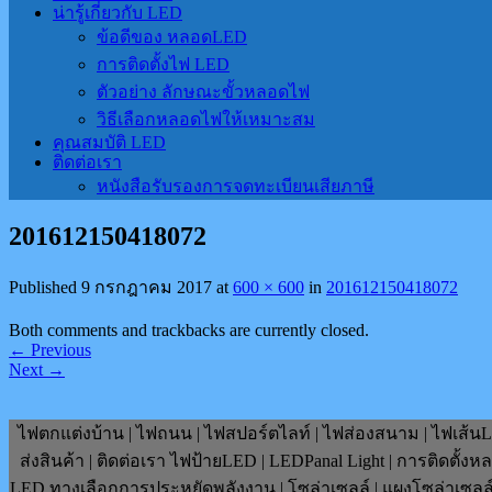
น่ารู้เกี่ยวกับ LED
ข้อดีของ หลอดLED
การติดตั้งไฟ LED
ตัวอย่าง ลักษณะขั้วหลอดไฟ
วิธีเลือกหลอดไฟให้เหมาะสม
คุณสมบัติ LED
ติดต่อเรา
หนังสือรับรองการจดทะเบียนเสียภาษี
201612150418072
Published
9 กรกฎาคม 2017
at
600 × 600
in
201612150418072
Both comments and trackbacks are currently closed.
←
Previous
Next
→
ไฟตกแต่งบ้าน | ไฟถนน | ไฟสปอร์ตไลท์ | ไฟส่องสนาม | ไฟเส้นLE
ส่งสินค้า | ติดต่อเรา ไฟป้ายLED | LEDPanal Light | การติดตั้ง
LED ทางเลือกการประหยัดพลังงาน | โซล่าเซลล์ | แผงโซล่าเซลล์ | F