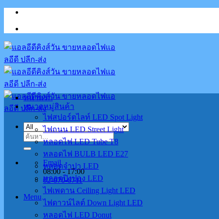
Skip
to
content
หน้าแรก
หมวดหมู่สินค้า
ไฟสปอร์ตไลท์ LED Spot Light
ไฟถนน LED Street Light
ค้นหา:
หลอดไฟ LED Tube T8
หลอดไฟ BULB LED E27
Email
หลอดจำปา LED
08:00 - 17:00
หลอดปิงปอง LED
02-070-0711
ไฟเพดาน Ceiling Light LED
Menu
ไฟดาวน์ไลต์ Down Light LED
หลอดไฟ LED Donut