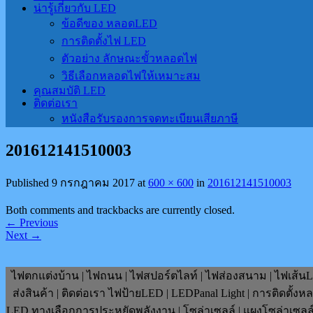
น่ารู้เกี่ยวกับ LED
ข้อดีของ หลอดLED
การติดตั้งไฟ LED
ตัวอย่าง ลักษณะขั้วหลอดไฟ
วิธีเลือกหลอดไฟให้เหมาะสม
คุณสมบัติ LED
ติดต่อเรา
หนังสือรับรองการจดทะเบียนเสียภาษี
201612141510003
Published
9 กรกฎาคม 2017
at
600 × 600
in
201612141510003
Both comments and trackbacks are currently closed.
←
Previous
Next
→
ไฟตกแต่งบ้าน | ไฟถนน | ไฟสปอร์ตไลท์ | ไฟส่องสนาม | ไฟเส้นLE
ส่งสินค้า | ติดต่อเรา ไฟป้ายLED | LEDPanal Light | การติดตั้ง
LED ทางเลือกการประหยัดพลังงาน | โซล่าเซลล์ | แผงโซล่าเซลล์ | F