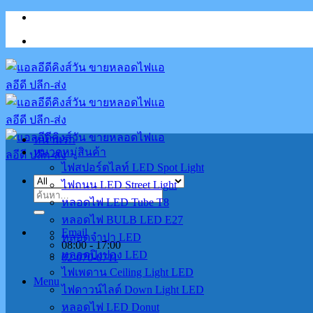
Skip
to
content
หน้าแรก
หมวดหมู่สินค้า
ไฟสปอร์ตไลท์ LED Spot Light
ไฟถนน LED Street Light
ค้นหา:
หลอดไฟ LED Tube T8
หลอดไฟ BULB LED E27
Email
หลอดจำปา LED
08:00 - 17:00
หลอดปิงปอง LED
02-070-0711
ไฟเพดาน Ceiling Light LED
Menu
ไฟดาวน์ไลต์ Down Light LED
หลอดไฟ LED Donut