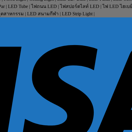
D Par | LED Tube | ไฟถนน LED | ไฟสปอร์ตไลท์ LED | ไฟ LED ไฮเบ
ตสาหกรรม | LED สนามกีฬา | LED Strip Light |