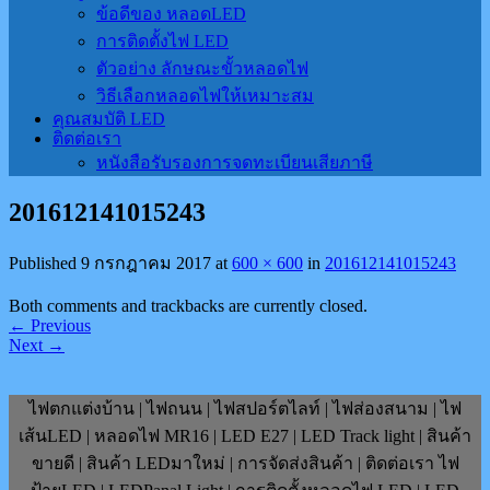
ข้อดีของ หลอดLED
การติดตั้งไฟ LED
ตัวอย่าง ลักษณะขั้วหลอดไฟ
วิธีเลือกหลอดไฟให้เหมาะสม
คุณสมบัติ LED
ติดต่อเรา
หนังสือรับรองการจดทะเบียนเสียภาษี
201612141015243
Published
9 กรกฎาคม 2017
at
600 × 600
in
201612141015243
Both comments and trackbacks are currently closed.
←
Previous
Next
→
ไฟตกแต่งบ้าน | ไฟถนน | ไฟสปอร์ตไลท์ | ไฟส่องสนาม | ไฟ
เส้นLED | หลอดไฟ MR16 | LED E27 | LED Track light | สินค้า
ขายดี | สินค้า LEDมาใหม่ | การจัดส่งสินค้า | ติดต่อเรา ไฟ