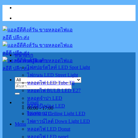
Skip
to
content
หน้าแรก
หมวดหมู่สินค้า
ไฟสปอร์ตไลท์ LED Spot Light
ไฟถนน LED Street Light
หลอดไฟ LED Tube T8
ค้นหา:
หลอดไฟ BULB LED E27
หลอดจำปา LED
Email
หลอดปิงปอง LED
08:00 - 17:00
02-070-0711
ไฟเพดาน Ceiling Light LED
ไฟดาวน์ไลต์ Down Light LED
Menu
หลอดไฟ LED Donut
หลอดไฟ LED panel