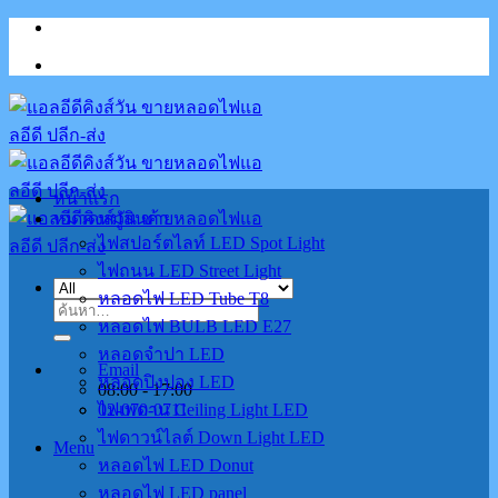
Skip
to
content
หน้าแรก
หมวดหมู่สินค้า
ไฟสปอร์ตไลท์ LED Spot Light
ไฟถนน LED Street Light
หลอดไฟ LED Tube T8
ค้นหา:
หลอดไฟ BULB LED E27
หลอดจำปา LED
Email
หลอดปิงปอง LED
08:00 - 17:00
02-070-0711
ไฟเพดาน Ceiling Light LED
ไฟดาวน์ไลต์ Down Light LED
Menu
หลอดไฟ LED Donut
หลอดไฟ LED panel