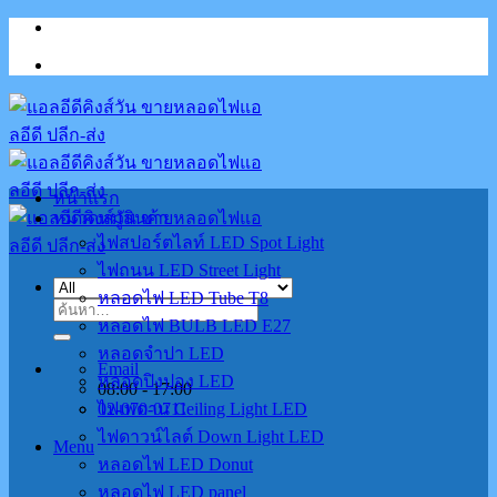
Skip
to
content
หน้าแรก
หมวดหมู่สินค้า
ไฟสปอร์ตไลท์ LED Spot Light
ไฟถนน LED Street Light
หลอดไฟ LED Tube T8
ค้นหา:
หลอดไฟ BULB LED E27
หลอดจำปา LED
Email
หลอดปิงปอง LED
08:00 - 17:00
02-070-0711
ไฟเพดาน Ceiling Light LED
ไฟดาวน์ไลต์ Down Light LED
Menu
หลอดไฟ LED Donut
หลอดไฟ LED panel