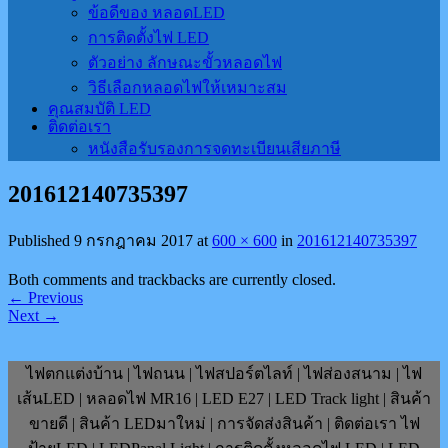
ข้อดีของ หลอดLED
การติดตั้งไฟ LED
ตัวอย่าง ลักษณะขั้วหลอดไฟ
วิธีเลือกหลอดไฟให้เหมาะสม
คุณสมบัติ LED
ติดต่อเรา
หนังสือรับรองการจดทะเบียนเสียภาษี
201612140735397
Published
9 กรกฎาคม 2017
at
600 × 600
in
201612140735397
Both comments and trackbacks are currently closed.
←
Previous
Next
→
ไฟตกแต่งบ้าน | ไฟถนน | ไฟสปอร์ตไลท์ | ไฟส่องสนาม | ไฟ
เส้นLED | หลอดไฟ MR16 | LED E27 | LED Track light | สินค้า
ขายดี | สินค้า LEDมาใหม่ | การจัดส่งสินค้า | ติดต่อเรา ไฟ