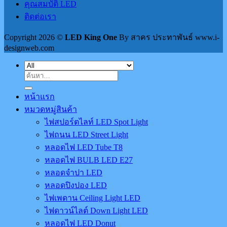
คุณสมบัติ LED
ติดต่อเรา
Copyright 2026 ©
LED King One
By สาคร ประทาพันธ์ www.i-
designweb.com
ค้นหา:
หน้าแรก
หมวดหมู่สินค้า
ไฟสปอร์ตไลท์ LED Spot Light
ไฟถนน LED Street Light
หลอดไฟ LED Tube T8
หลอดไฟ BULB LED E27
หลอดจำปา LED
หลอดปิงปอง LED
ไฟเพดาน Ceiling Light LED
ไฟดาวน์ไลต์ Down Light LED
หลอดไฟ LED Donut