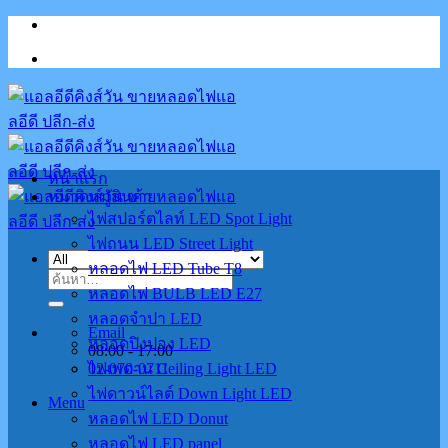
Skip
to
content
หน้าแรก
หมวดหมู่สินค้า
ไฟสปอร์ตไลท์ LED Spot Light
ไฟถนน LED Street Light
หลอดไฟ LED Tube T8
ค้นหา:
หลอดไฟ BULB LED E27
หลอดจำปา LED
Email
หลอดปิงปอง LED
08:00 - 17:00
02-070-0711
ไฟเพดาน Ceiling Light LED
ไฟดาวน์ไลต์ Down Light LED
Menu
หลอดไฟ LED Donut
หลอดไฟ LED panel