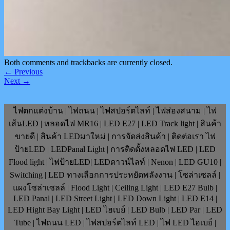
Both comments and trackbacks are currently closed.
←
Previous
Next
→
ไฟตกแต่งบ้าน | ไฟถนน | ไฟสปอร์ตไลท์ | ไฟส่องสนาม | ไฟ
เส้นLED | หลอดไฟ MR16 | LED E27 | LED Track light | สินค้า
ขายดี | สินค้า LEDมาใหม่ | การจัดส่งสินค้า | ติดต่อเรา ไฟ
ป้ายLED | LEDPanal Light | การติดตั้งหลอดไฟ LED | LED
Flood light | ไฟป้ายLED| LEDดาวน์ไลท์ | Nenon | LED GU10 |
Switching | LED ทางเลือกการประหยัดพลังงาน | โซล่าเซลล์ |
แผงโซล่าเซลล์ | Flood Light | Ceiling Light | LED E27 Bulb |
LED Panal | LED Street Light | LED Down Light | LED E14 |
LED Hight Bay Light | LED ไฮเบย์ | LED Bulb | LED Par | LED
Tube | ไฟถนน LED | ไฟสปอร์ตไลท์ LED | ไฟ LED ไฮเบย์ |