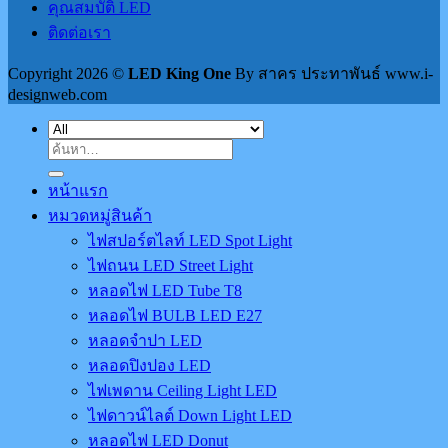
คุณสมบัติ LED
ติดต่อเรา
Copyright 2026 ©
LED King One
By สาคร ประทาพันธ์ www.i-
designweb.com
ค้นหา:
หน้าแรก
หมวดหมู่สินค้า
ไฟสปอร์ตไลท์ LED Spot Light
ไฟถนน LED Street Light
หลอดไฟ LED Tube T8
หลอดไฟ BULB LED E27
หลอดจำปา LED
หลอดปิงปอง LED
ไฟเพดาน Ceiling Light LED
ไฟดาวน์ไลต์ Down Light LED
หลอดไฟ LED Donut