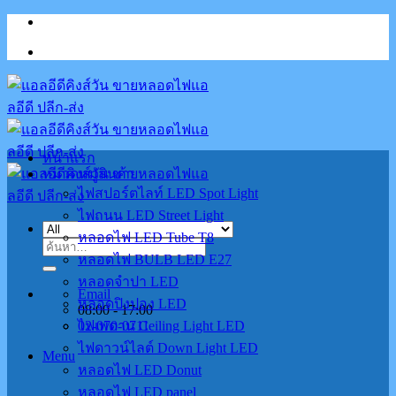
Skip
to
content
หน้าแรก
หมวดหมู่สินค้า
ไฟสปอร์ตไลท์ LED Spot Light
ไฟถนน LED Street Light
หลอดไฟ LED Tube T8
ค้นหา:
หลอดไฟ BULB LED E27
หลอดจำปา LED
Email
หลอดปิงปอง LED
08:00 - 17:00
02-070-0711
ไฟเพดาน Ceiling Light LED
ไฟดาวน์ไลต์ Down Light LED
Menu
หลอดไฟ LED Donut
หลอดไฟ LED panel