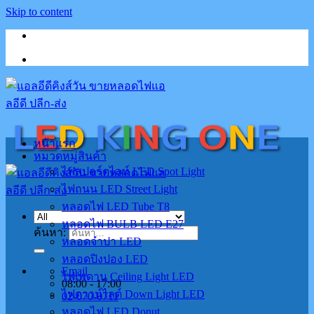
Skip to content
หน้าแรก
หมวดหมู่สินค้า
ไฟสปอร์ตไลท์ LED Spot Light
ไฟถนน LED Street Light
หลอดไฟ LED Tube T8
หลอดไฟ BULB LED E27
ค้นหา:
หลอดจำปา LED
หลอดปิงปอง LED
Email
ไฟเพดาน Ceiling Light LED
08:00 - 17:00
ไฟดาวน์ไลต์ Down Light LED
02-070-0711
หลอดไฟ LED Donut