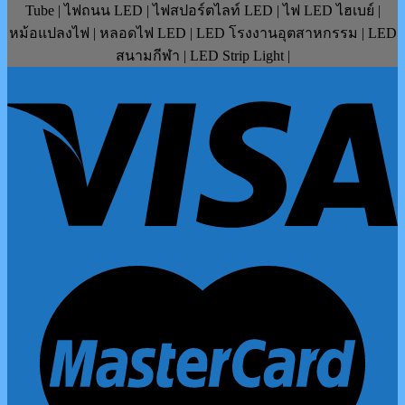
Tube | ไฟถนน LED | ไฟสปอร์ตไลท์ LED | ไฟ LED ไฮเบย์ |
หม้อแปลงไฟ | หลอดไฟ LED | LED โรงงานอุตสาหกรรม | LED
สนามกีฬา | LED Strip Light |