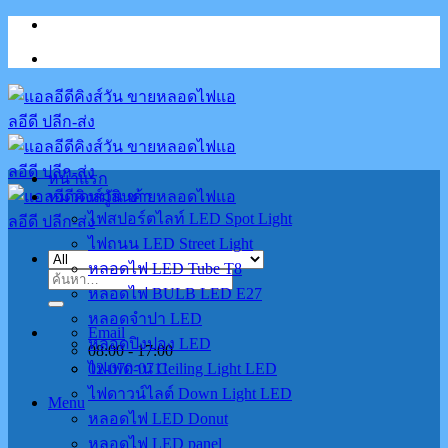
Skip
to
content
หน้าแรก
หมวดหมู่สินค้า
ไฟสปอร์ตไลท์ LED Spot Light
ไฟถนน LED Street Light
หลอดไฟ LED Tube T8
ค้นหา:
หลอดไฟ BULB LED E27
หลอดจำปา LED
Email
หลอดปิงปอง LED
08:00 - 17:00
02-070-0711
ไฟเพดาน Ceiling Light LED
ไฟดาวน์ไลต์ Down Light LED
Menu
หลอดไฟ LED Donut
หลอดไฟ LED panel