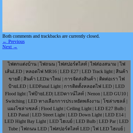
Both comments and trackbacks are currently closed.
←
Previous
Next
→
ไฟตกแต่งบ้าน | ไฟถนน | ไฟสปอร์ตไลท์ | ไฟส่องสนาม | ไฟ
เส้นLED | หลอดไฟ MR16 | LED E27 | LED Track light | สินค้า
ขายดี | สินค้า LEDมาใหม่ | การจัดส่งสินค้า | ติดต่อเรา ไฟ
ป้ายLED | LEDPanal Light | การติดตั้งหลอดไฟ LED | LED
Flood light | ไฟป้ายLED| LEDดาวน์ไลท์ | Nenon | LED GU10 |
Switching | LED ทางเลือกการประหยัดพลังงาน | โซล่าเซลล์ |
แผงโซล่าเซลล์ | Flood Light | Ceiling Light | LED E27 Bulb |
LED Panal | LED Street Light | LED Down Light | LED E14 |
LED Hight Bay Light | LED ไฮเบย์ | LED Bulb | LED Par | LED
Tube | ไฟถนน LED | ไฟสปอร์ตไลท์ LED | ไฟ LED ไฮเบย์ |