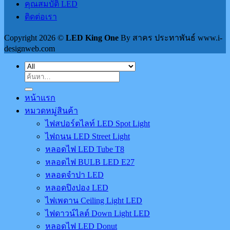
คุณสมบัติ LED
ติดต่อเรา
Copyright 2026 ©
LED King One
By สาคร ประทาพันธ์ www.i-
designweb.com
ค้นหา:
หน้าแรก
หมวดหมู่สินค้า
ไฟสปอร์ตไลท์ LED Spot Light
ไฟถนน LED Street Light
หลอดไฟ LED Tube T8
หลอดไฟ BULB LED E27
หลอดจำปา LED
หลอดปิงปอง LED
ไฟเพดาน Ceiling Light LED
ไฟดาวน์ไลต์ Down Light LED
หลอดไฟ LED Donut