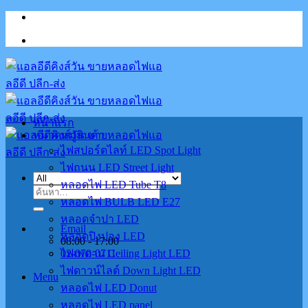
Skip
to
content
หน้าแรก
หมวดหมู่สินค้า
ไฟสปอร์ตไลท์ LED Spot Light
ไฟถนน LED Street Light
หลอดไฟ LED Tube T8
ค้นหา:
หลอดไฟ BULB LED E27
หลอดจำปา LED
Email
หลอดปิงปอง LED
08:00 - 17:00
02-070-0711
ไฟเพดาน Ceiling Light LED
ไฟดาวน์ไลต์ Down Light LED
Menu
หลอดไฟ LED Donut
หลอดไฟ LED panel