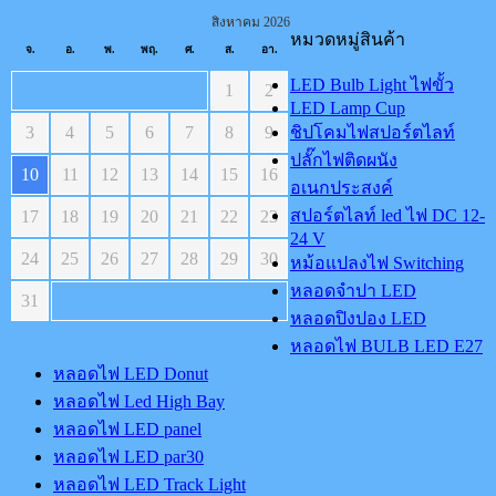
สิงหาคม 2026
หมวดหมู่สินค้า
จ.
อ.
พ.
พฤ.
ศ.
ส.
อา.
LED Bulb Light ไฟขั้ว
1
2
LED Lamp Cup
3
4
5
6
7
8
9
ชิปโคมไฟสปอร์ตไลท์
ปลั๊กไฟติดผนัง
10
11
12
13
14
15
16
อเนกประสงค์
สปอร์ตไลท์ led ไฟ DC 12-
17
18
19
20
21
22
23
24 V
24
25
26
27
28
29
30
หม้อแปลงไฟ Switching
หลอดจำปา LED
31
หลอดปิงปอง LED
หลอดไฟ BULB LED E27
หลอดไฟ LED Donut
หลอดไฟ Led High Bay
หลอดไฟ LED panel
หลอดไฟ LED par30
หลอดไฟ LED Track Light