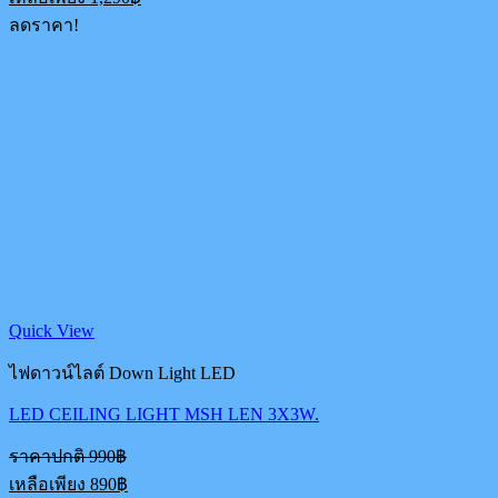
was:
price
ลดราคา!
1,700฿.
is:
1,290฿.
Quick View
ไฟดาวน์ไลต์ Down Light LED
LED CEILING LIGHT MSH LEN 3X3W.
Original
ราคาปกติ
990
฿
price
Current
เหลือเพียง
890
฿
was: