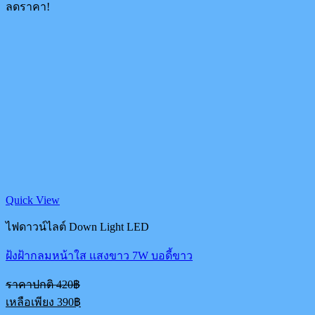
ลดราคา!
190฿.
is:
150฿.
Quick View
ไฟดาวน์ไลต์ Down Light LED
ฝ้งฝ้ากลมหน้าใส เเสงขาว 7W บอดี้ขาว
Original
ราคาปกติ
420
฿
price
Current
เหลือเพียง
390
฿
was:
price