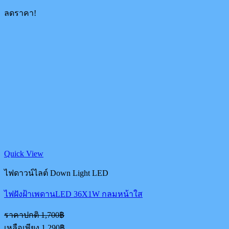
ลดราคา!
Quick View
ไฟดาวน์ไลต์ Down Light LED
ไฟฝังฝ้าเพดานLED 36X1W กลมหน้าใส
Original
ราคาปกติ
1,700
฿
price
Current
เหลือเพียง
1,290
฿