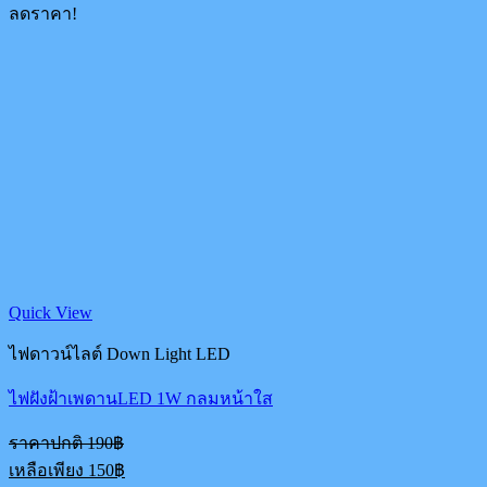
price
ลดราคา!
990฿.
is:
890฿.
Quick View
ไฟดาวน์ไลต์ Down Light LED
ไฟฝังฝ้าเพดานLED 1W กลมหน้าใส
Original
ราคาปกติ
190
฿
price
Current
เหลือเพียง
150
฿
was:
price