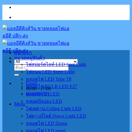
Skip
to
content
หน้าแรก
หมวดหมู่สินค้า
ไฟสปอร์ตไลท์ LED Spot Light
ค้นหา:
ไฟถนน LED Street Light
หลอดไฟ LED Tube T8
Email
หลอดไฟ BULB LED E27
08:00 - 17:00
02-070-0711
หลอดจำปา LED
หลอดปิงปอง LED
Menu
ไฟเพดาน Ceiling Light LED
ไฟดาวน์ไลต์ Down Light LED
หลอดไฟ LED Donut
หลอดไฟ LED panel