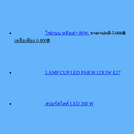
Orig
pric
was:
7,90
ไฟถนน หลังเต่า 80W.
ราคาปกติ
7,900
฿
Current
เหลือเพียง
6,800
฿
price
is:
6,800฿.
LAMP CUP LED PAR38 12X1W E27
สปอร์ตไลท์ LED 200 W