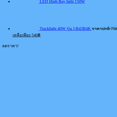
LED High Bay light 150W
Tracklight 40W รุ่น J-B43B4K
ราคาปกติ
750
Current
เหลือเพียง
540
฿
price
is:
ลดราคา!
540฿.