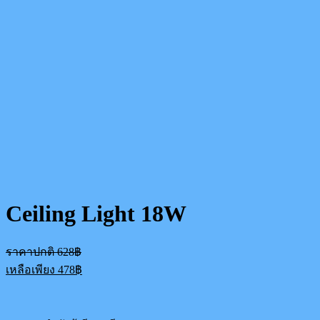
Ceiling Light 18W
Original
ราคาปกติ
628
฿
price
Current
เหลือเพียง
478
฿
was:
price
628฿.
is:
478฿.