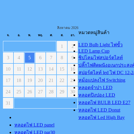
สิงหาคม 2026
หมวดหมู่สินค้า
จ.
อ.
พ.
พฤ.
ศ.
ส.
อา.
LED Bulb Light ไฟขั้ว
1
2
LED Lamp Cup
3
4
5
6
7
8
9
ชิปโคมไฟสปอร์ตไลท์
ปลั๊กไฟติดผนังอเนกประสงค
10
11
12
13
14
15
16
สปอร์ตไลท์ led ไฟ DC 12-2
หม้อแปลงไฟ Switching
17
18
19
20
21
22
23
หลอดจำปา LED
24
25
26
27
28
29
30
หลอดปิงปอง LED
หลอดไฟ BULB LED E27
31
หลอดไฟ LED Donut
หลอดไฟ Led High Bay
หลอดไฟ LED panel
หลอดไฟ LED par30