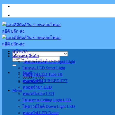
Skip
to
content
หน้าแรก
หมวดหมู่สินค้า
ค้นหา:
ไฟสปอร์ตไลท์ LED Spot Light
ไฟถนน LED Street Light
Email
หลอดไฟ LED Tube T8
08:00 - 17:00
หลอดไฟ BULB LED E27
02-070-0711
หลอดจำปา LED
Menu
หลอดปิงปอง LED
ไฟเพดาน Ceiling Light LED
ไฟดาวน์ไลต์ Down Light LED
หลอดไฟ LED Donut