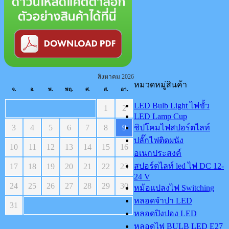
สิงหาคม 2026
หมวดหมู่สินค้า
จ.
อ.
พ.
พฤ.
ศ.
ส.
อา.
LED Bulb Light ไฟขั้ว
1
2
LED Lamp Cup
3
4
5
6
7
8
9
ชิปโคมไฟสปอร์ตไลท์
ปลั๊กไฟติดผนัง
10
11
12
13
14
15
16
อเนกประสงค์
สปอร์ตไลท์ led ไฟ DC 12-
17
18
19
20
21
22
23
24 V
24
25
26
27
28
29
30
หม้อแปลงไฟ Switching
หลอดจำปา LED
31
หลอดปิงปอง LED
หลอดไฟ BULB LED E27