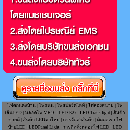
ไฟตกแต่งบ้าน | ไฟถนน | ไฟสปอร์ตไลท์ | ไฟส่องสนาม | ไฟ
เส้นLED | หลอดไฟ MR16 | LED E27 | LED Track light | สินค้า
ขายดี | สินค้า LEDมาใหม่ | การจัดส่งสินค้า | ติดต่อเรา ไฟ
ป้ายLED | LEDPanal Light | การติดตั้งหลอดไฟ LED | LED