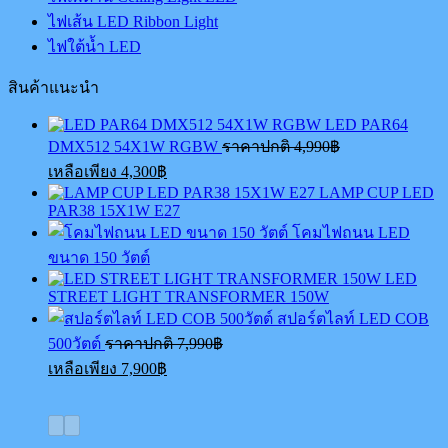
ไฟเส้น LED Ribbon Light
ไฟใต้น้ำ LED
สินค้าแนะนำ
LED PAR64
Original
DMX512 54X1W RGBW
ราคาปกติ
4,990
฿
price
Current
เหลือเพียง
4,300
฿
was:
price
LAMP CUP LED
4,990฿.
is:
PAR38 15X1W E27
4,300฿.
โคมไฟถนน LED
ขนาด 150 วัตต์
LED
STREET LIGHT TRANSFORMER 150W
สปอร์ตไลท์ LED COB
Original
500วัตต์
ราคาปกติ
7,990
฿
price
Current
เหลือเพียง
7,900
฿
was:
price
7,990฿.
is:
7,900฿.