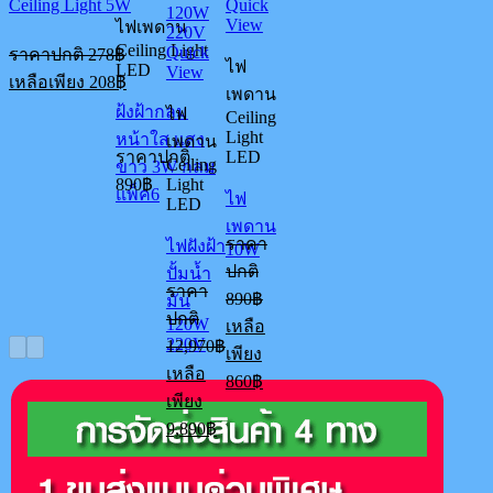
Ceiling Light 5W
Quick
View
ไฟเพดาน
Original
Ceiling Light
Quick
ราคาปกติ
278
฿
ไฟ
price
LED
View
Current
เหลือเพียง
208
฿
was:
เพดาน
price
ฝ้งฝ้ากลม
278฿.
ไฟ
is:
Ceiling
Light
หน้าใส เเสง
208฿.
เพดาน
ราคาปกติ
LED
Ceiling
ขาว 3W กลม
890
฿
Light
แพ็ค6
ไฟ
LED
เพดาน
ราคา
ไฟฝังฝ้า
10W
ปกติ
ปั้มน้ำ
ราคา
Original
890
฿
มัน
price
ปกติ
120W
เหลือ
was:
Original
220V
12,970
฿
เพียง
890฿.
price
เหลือ
Current
was:
860
฿
price
เพียง
12,970฿.
is:
Current
9,890
฿
860฿.
price
is:
9,890฿.