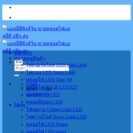
Skip
to
content
หน้าแรก
หมวดหมู่สินค้า
ไฟสปอร์ตไลท์ LED Spot Light
ค้นหา:
ไฟถนน LED Street Light
หลอดไฟ LED Tube T8
Email
หลอดไฟ BULB LED E27
08:00 - 17:00
02-070-0711
หลอดจำปา LED
หลอดปิงปอง LED
Menu
ไฟเพดาน Ceiling Light LED
ไฟดาวน์ไลต์ Down Light LED
หลอดไฟ LED Donut
หลอดไฟ LED panel