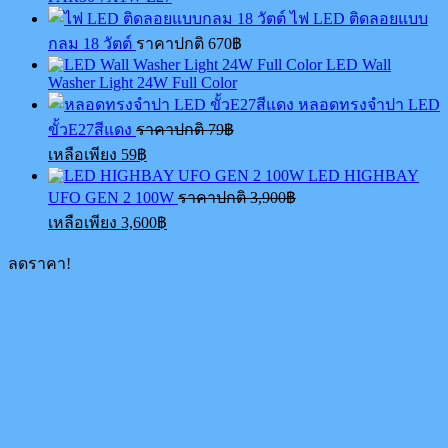
ไฟ LED ติดลอยแบบ
กลม 18 วัตต์
ราคาปกติ
670
฿
LED Wall
Washer Light 24W Full Color
หลอดทรงจำปา LED
Original
ขั้วE27สีแดง
ราคาปกติ
79
฿
price
Current
เหลือเพียง
59
฿
was:
price
LED HIGHBAY
79฿.
is:
Original
UFO GEN 2 100W
ราคาปกติ
3,900
฿
59฿.
price
Current
เหลือเพียง
3,600
฿
was:
price
3,900฿.
is:
ลดราคา!
3,600฿.