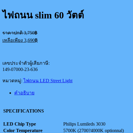
ไฟถนน slim 60 วัตต์
Original
ราคาปกติ
3,750
฿
price
Current
เหลือเพียง
3,690
฿
was:
price
3,750฿.
is:
3,690฿.
เลขประจำตัวผู้เสียภาษี:
149-07000-23-636
หมวดหมู่:
ไฟถนน LED Street Light
คำอธิบาย
SPECIFICATIONS
LED Chip Type
Philips Lumileds 3030
Color Temperature
5700K (2700?4000K optionnal)