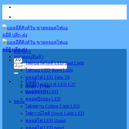
Skip
to
content
หน้าแรก
หมวดหมู่สินค้า
ไฟสปอร์ตไลท์ LED Spot Light
ค้นหา:
ไฟถนน LED Street Light
หลอดไฟ LED Tube T8
Email
หลอดไฟ BULB LED E27
08:00 - 17:00
02-070-0711
หลอดจำปา LED
หลอดปิงปอง LED
Menu
ไฟเพดาน Ceiling Light LED
ไฟดาวน์ไลต์ Down Light LED
หลอดไฟ LED Donut
หลอดไฟ LED panel