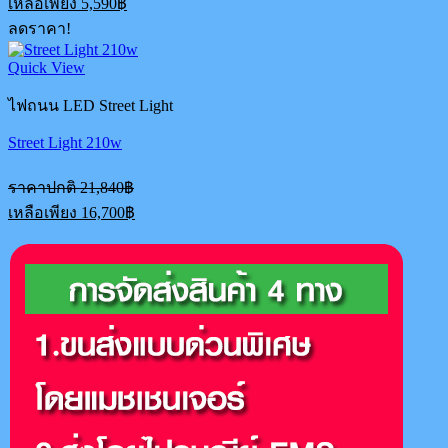
เหลือเพียง
5,590
฿
was:
price
ลดราคา!
8,790฿.
is:
5,590฿.
Quick View
ไฟถนน LED Street Light
Street Light 210w
Original
ราคาปกติ
21,840
฿
price
Current
เหลือเพียง
16,700
฿
was:
price
21,840฿.
is:
16,700฿.