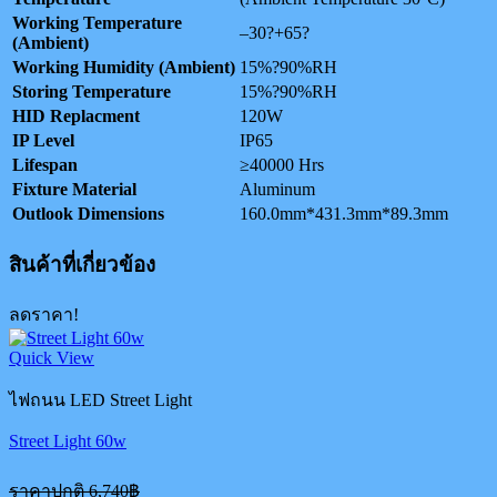
Working Temperature
–30?+65?
(Ambient)
Working Humidity (Ambient)
15%?90%RH
Storing Temperature
15%?90%RH
HID Replacment
120W
IP Level
IP65
Lifespan
≥40000 Hrs
Fixture Material
Aluminum
Outlook Dimensions
160.0mm*431.3mm*89.3mm
สินค้าที่เกี่ยวข้อง
ลดราคา!
Quick View
ไฟถนน LED Street Light
Street Light 60w
Original
ราคาปกติ
6,740
฿