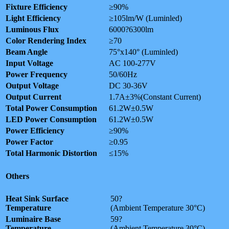
Fixture Efficiency
≥90%
Light Efficiency
≥105lm/W (Luminled)
Luminous Flux
6000?6300lm
Color Rendering Index
≥70
Beam Angle
75°x140° (Luminled)
Input Voltage
AC 100-277V
Power Frequency
50/60Hz
Output Voltage
DC 30-36V
Output Current
1.7A±3%(Constant Current)
Total Power Consumption
61.2W±0.5W
LED Power Consumption
61.2W±0.5W
Power Efficiency
≥90%
Power Factor
≥0.95
Total Harmonic Distortion
≤15%
Others
Heat Sink Surface
50?
Temperature
(Ambient Temperature 30°C)
Luminaire Base
59?
Temperature
(Ambient Temperature 30°C)