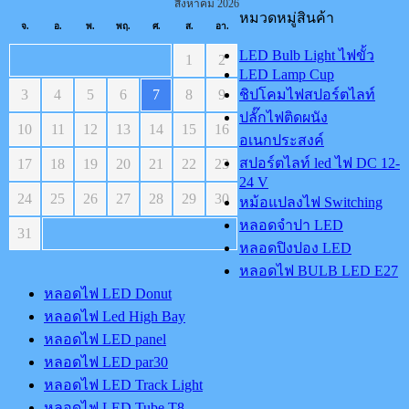
สิงหาคม 2026
หมวดหมู่สินค้า
จ.
อ.
พ.
พฤ.
ศ.
ส.
อา.
LED Bulb Light ไฟขั้ว
1
2
LED Lamp Cup
3
4
5
6
7
8
9
ชิปโคมไฟสปอร์ตไลท์
ปลั๊กไฟติดผนัง
10
11
12
13
14
15
16
อเนกประสงค์
สปอร์ตไลท์ led ไฟ DC 12-
17
18
19
20
21
22
23
24 V
24
25
26
27
28
29
30
หม้อแปลงไฟ Switching
หลอดจำปา LED
31
หลอดปิงปอง LED
หลอดไฟ BULB LED E27
หลอดไฟ LED Donut
หลอดไฟ Led High Bay
หลอดไฟ LED panel
หลอดไฟ LED par30
หลอดไฟ LED Track Light
หลอดไฟ LED Tube T8