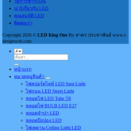
วิธีการชำระเงิน
น่ารู้เกี่ยวกับ LED
คุณสมบัติ LED
ติดต่อเรา
Copyright 2026 ©
LED King One
By สาคร ประทาพันธ์ www.i-
designweb.com
ค้นหา:
หน้าแรก
หมวดหมู่สินค้า
ไฟสปอร์ตไลท์ LED Spot Light
ไฟถนน LED Street Light
หลอดไฟ LED Tube T8
หลอดไฟ BULB LED E27
หลอดจำปา LED
หลอดปิงปอง LED
ไฟเพดาน Ceiling Light LED