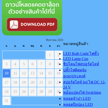
สิงหาคม 2026
หมวดหมู่สินค้า
จ.
อ.
พ.
พฤ.
ศ.
ส.
อา.
LED Bulb Light ไฟขั้ว
1
2
LED Lamp Cup
3
4
5
6
7
8
9
ชิปโคมไฟสปอร์ตไลท์
ปลั๊กไฟติดผนัง
10
11
12
13
14
15
16
อเนกประสงค์
สปอร์ตไลท์ led ไฟ DC 12-
17
18
19
20
21
22
23
24 V
24
25
26
27
28
29
30
หม้อแปลงไฟ Switching
หลอดจำปา LED
31
หลอดปิงปอง LED