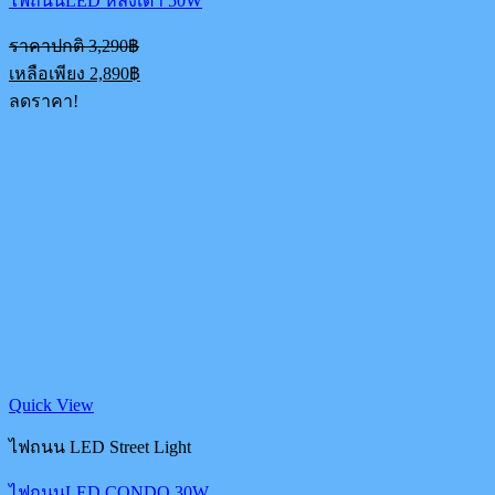
ไฟถนนLED หลังเต่า 50W
Original
ราคาปกติ
3,290
฿
price
Current
เหลือเพียง
2,890
฿
was:
price
ลดราคา!
3,290฿.
is:
2,890฿.
Quick View
ไฟถนน LED Street Light
ไฟถนนLED CONDO 30W