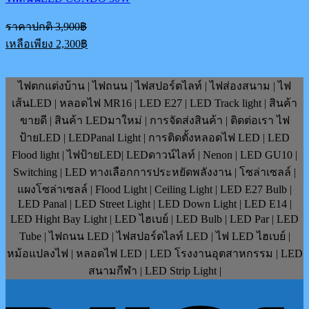
Original
ราคาปกติ
3,900
฿
price
Current
เหลือเพียง
2,300
฿
was:
price
3,900฿.
is:
2,300฿.
ไฟตกแต่งบ้าน | ไฟถนน | ไฟสปอร์ตไลท์ | ไฟส่องสนาม | ไฟ
เส้นLED | หลอดไฟ MR16 | LED E27 | LED Track light | สินค้า
ขายดี | สินค้า LEDมาใหม่ | การจัดส่งสินค้า | ติดต่อเรา ไฟ
ป้ายLED | LEDPanal Light | การติดตั้งหลอดไฟ LED | LED
Flood light | ไฟป้ายLED| LEDดาวน์ไลท์ | Nenon | LED GU10 |
Switching | LED ทางเลือกการประหยัดพลังงาน | โซล่าเซลล์ |
แผงโซล่าเซลล์ | Flood Light | Ceiling Light | LED E27 Bulb |
LED Panal | LED Street Light | LED Down Light | LED E14 |
LED Hight Bay Light | LED ไฮเบย์ | LED Bulb | LED Par | LED
Tube | ไฟถนน LED | ไฟสปอร์ตไลท์ LED | ไฟ LED ไฮเบย์ |
หม้อแปลงไฟ | หลอดไฟ LED | LED โรงงานอุตสาหกรรม | LED
สนามกีฬา | LED Strip Light |