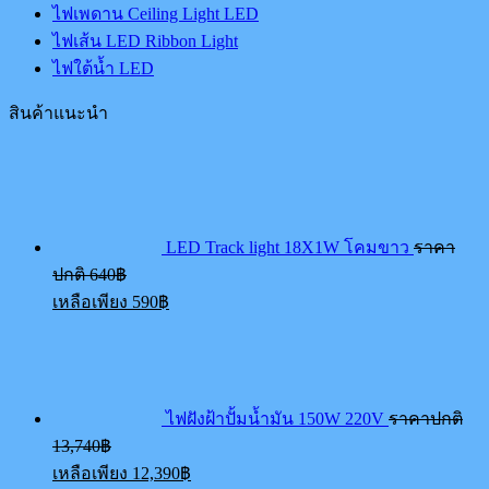
ไฟเพดาน Ceiling Light LED
ไฟเส้น LED Ribbon Light
ไฟใต้น้ำ LED
สินค้าแนะนำ
LED Track light 18X1W โคมขาว
ราคา
Original
ปกติ
640
฿
price
Current
เหลือเพียง
590
฿
was:
price
640฿.
is:
590฿.
ไฟฝังฝ้าปั้มน้ำมัน 150W 220V
ราคาปกติ
Original
13,740
฿
price
Current
เหลือเพียง
12,390
฿
was:
price