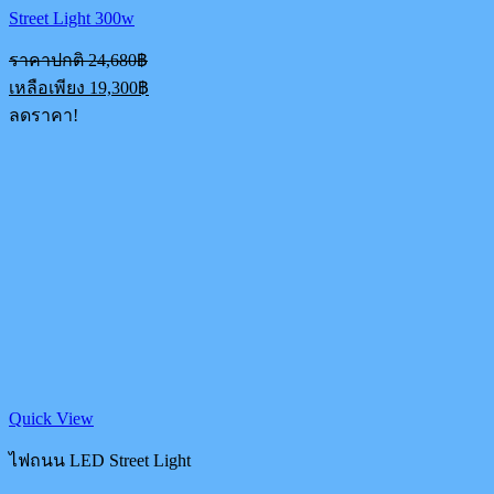
Street Light 300w
Original
ราคาปกติ
24,680
฿
price
Current
เหลือเพียง
19,300
฿
was:
price
ลดราคา!
24,680฿.
is:
19,300฿.
Quick View
ไฟถนน LED Street Light