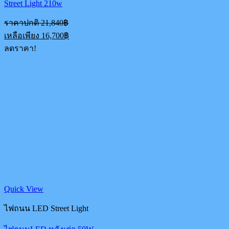
Street Light 210w
Original
ราคาปกติ
21,840
฿
price
Current
เหลือเพียง
16,700
฿
was:
price
ลดราคา!
21,840฿.
is:
16,700฿.
Quick View
ไฟถนน LED Street Light