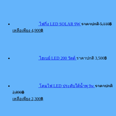
Or
13,740฿.
is:
pr
12,390฿.
wa
5,
ไฟกิ่ง LED SOLAR 9W
ราคาปกติ
5,110
฿
Current
เหลือเพียง
4,900
฿
price
is:
4,900฿.
ไฮเบย์ LED 200 วัตต์
ราคาปกติ
3,500
฿
โคมไฟ LED ประดับใต้น้ำพุ 9w
ราคาปกติ
Original
2,890
฿
price
Current
เหลือเพียง
2,300
฿
was:
price
2,890฿.
is:
2,300฿.