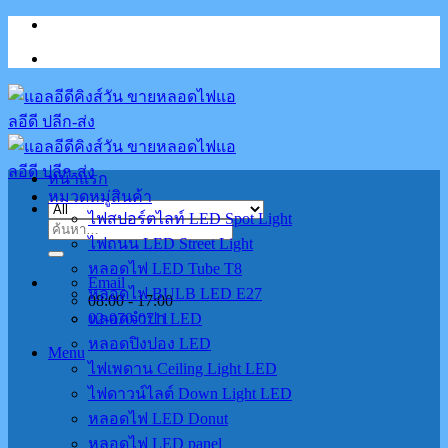
Skip
to
content
หน้าแรก
หมวดหมู่สินค้า
ไฟสปอร์ตไลท์ LED Spot Light
ค้นหา:
ไฟถนน LED Street Light
หลอดไฟ LED Tube T8
Email
หลอดไฟ BULB LED E27
08:00 - 17:00
02-070-0711
หลอดจำปา LED
หลอดปิงปอง LED
Menu
ไฟเพดาน Ceiling Light LED
ไฟดาวน์ไลต์ Down Light LED
หลอดไฟ LED Donut
หลอดไฟ LED panel