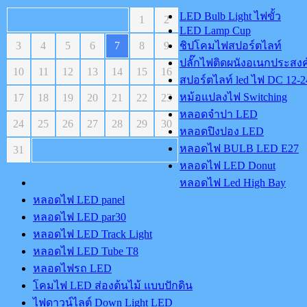
LED Bulb Light ไฟขั้ว
1
2
LED Lamp Cup
3
4
5
6
7
8
9
ชิปโคมไฟสปอร์ตไลท์
ปลั๊กไฟติดผนังอเนกประสงค
10
11
12
13
14
15
16
สปอร์ตไลท์ led ไฟ DC 12-2
หม้อแปลงไฟ Switching
17
18
19
20
21
22
23
หลอดจำปา LED
24
25
26
27
28
29
30
หลอดปิงปอง LED
หลอดไฟ BULB LED E27
31
หลอดไฟ LED Donut
หลอดไฟ Led High Bay
หลอดไฟ LED panel
หลอดไฟ LED par30
หลอดไฟ LED Track Light
หลอดไฟ LED Tube T8
หลอดไฟรถ LED
โคมไฟ LED ส่องต้นไม้ แบบปักดิน
ไฟดาวน์ไลต์ Down Light LED