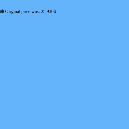
0
฿
Original price was: 25,930฿.