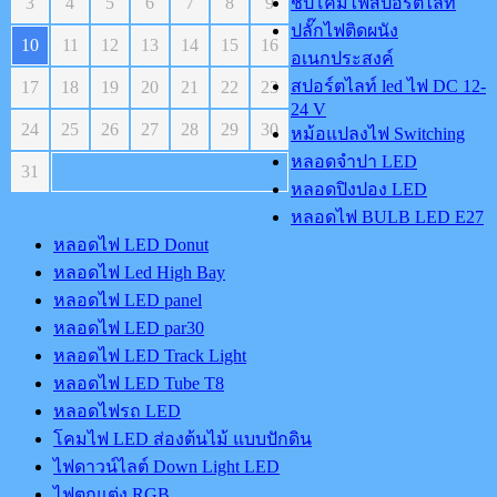
3
4
5
6
7
8
9
ชิปโคมไฟสปอร์ตไลท์
ปลั๊กไฟติดผนัง
10
11
12
13
14
15
16
อเนกประสงค์
สปอร์ตไลท์ led ไฟ DC 12-
17
18
19
20
21
22
23
24 V
24
25
26
27
28
29
30
หม้อแปลงไฟ Switching
หลอดจำปา LED
31
หลอดปิงปอง LED
หลอดไฟ BULB LED E27
หลอดไฟ LED Donut
หลอดไฟ Led High Bay
หลอดไฟ LED panel
หลอดไฟ LED par30
หลอดไฟ LED Track Light
หลอดไฟ LED Tube T8
หลอดไฟรถ LED
โคมไฟ LED ส่องต้นไม้ แบบปักดิน
ไฟดาวน์ไลต์ Down Light LED
ไฟตกแต่ง RGB