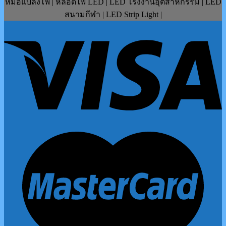
หม้อแปลงไฟ | หลอดไฟ LED | LED โรงงานอุตสาหกรรม | LED
สนามกีฬา | LED Strip Light |