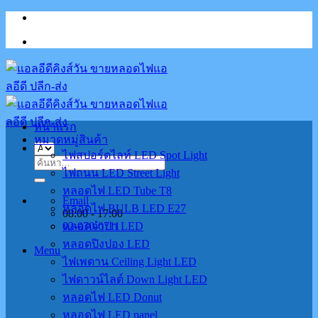
Skip
to
content
หน้าแรก
หมวดหมู่สินค้า
ไฟสปอร์ตไลท์ LED Spot Light
ค้นหา:
ไฟถนน LED Street Light
หลอดไฟ LED Tube T8
Email
หลอดไฟ BULB LED E27
08:00 - 17:00
02-070-0711
หลอดจำปา LED
หลอดปิงปอง LED
Menu
ไฟเพดาน Ceiling Light LED
ไฟดาวน์ไลต์ Down Light LED
หลอดไฟ LED Donut
หลอดไฟ LED panel