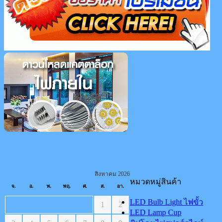
สิงหาคม 2026
หมวดหมู่สินค้า
จ.
อ.
พ.
พฤ.
ศ.
ส.
อา.
LED Bulb Light ไฟขั้ว
1
2
LED Lamp Cup