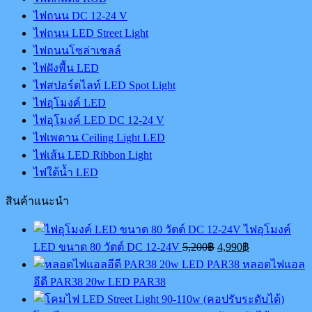
ไฟถนน DC 12-24 V
ไฟถนน LED Street Light
ไฟถนนโซล่าเชลล์
ไฟฝังพื้น LED
ไฟสปอร์ตไลท์ LED Spot Light
ไฟอุโมงค์ LED
ไฟอุโมงค์ LED DC 12-24 V
ไฟเพดาน Ceiling Light LED
ไฟเส้น LED Ribbon Light
ไฟใต้น้ำ LED
สินค้าแนะนำ
ไฟอุโมงค์
Original
Current
LED ขนาด 80 วัตต์ DC 12-24V
5,200
฿
4,990
฿
price
price
หลอดไฟแอล
was:
is:
อีดี PAR38 20w LED PAR38
5,200฿.
4,990฿.