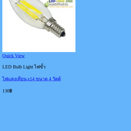
Quick View
LED Bulb Light ไฟขั้ว
ไฟแสงเทียน e14 ขนาด 4 วัตต์
130
฿