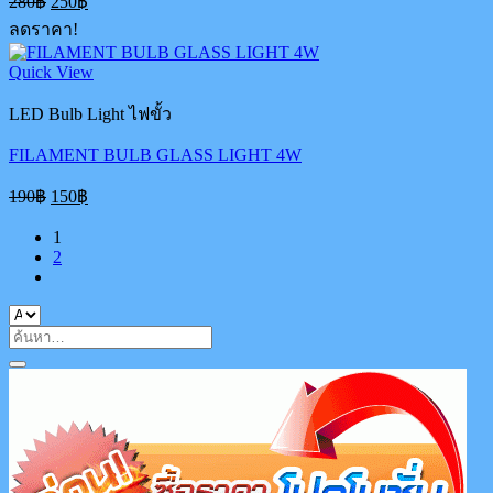
280
฿
250
฿
price
price
ลดราคา!
was:
is:
280฿.
250฿.
Quick View
LED Bulb Light ไฟขั้ว
FILAMENT BULB GLASS LIGHT 4W
Original
Current
190
฿
150
฿
price
price
was:
is:
1
190฿.
150฿.
2
ค้นหา: