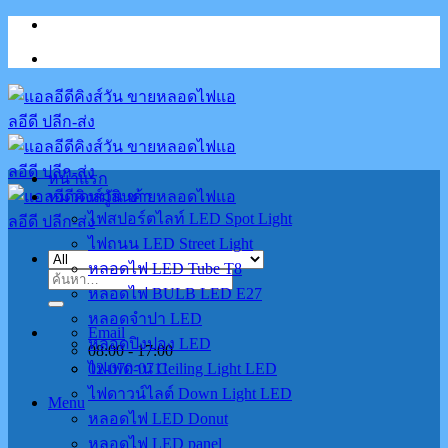
Skip
to
content
หน้าแรก
หมวดหมู่สินค้า
ไฟสปอร์ตไลท์ LED Spot Light
ไฟถนน LED Street Light
หลอดไฟ LED Tube T8
ค้นหา:
หลอดไฟ BULB LED E27
หลอดจำปา LED
Email
หลอดปิงปอง LED
08:00 - 17:00
02-070-0711
ไฟเพดาน Ceiling Light LED
ไฟดาวน์ไลต์ Down Light LED
Menu
หลอดไฟ LED Donut
หลอดไฟ LED panel