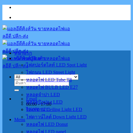
Skip
to
content
หน้าแรก
หมวดหมู่สินค้า
ไฟสปอร์ตไลท์ LED Spot Light
ไฟถนน LED Street Light
หลอดไฟ LED Tube T8
ค้นหา:
หลอดไฟ BULB LED E27
หลอดจำปา LED
Email
หลอดปิงปอง LED
08:00 - 17:00
02-070-0711
ไฟเพดาน Ceiling Light LED
ไฟดาวน์ไลต์ Down Light LED
Menu
หลอดไฟ LED Donut
หลอดไฟ LED panel