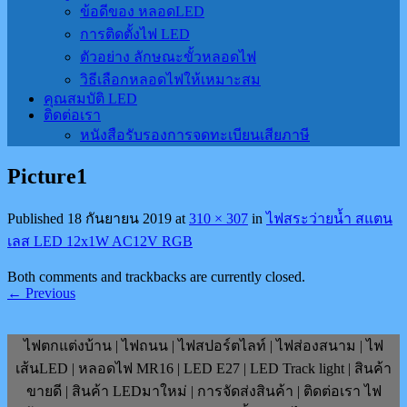
ข้อดีของ หลอดLED
การติดตั้งไฟ LED
ตัวอย่าง ลักษณะขั้วหลอดไฟ
วิธีเลือกหลอดไฟให้เหมาะสม
คุณสมบัติ LED
ติดต่อเรา
หนังสือรับรองการจดทะเบียนเสียภาษี
Picture1
Published
18 กันยายน 2019
at
310 × 307
in
ไฟสระว่ายน้ำ สแตน
เลส LED 12x1W AC12V RGB
Both comments and trackbacks are currently closed.
←
Previous
ไฟตกแต่งบ้าน | ไฟถนน | ไฟสปอร์ตไลท์ | ไฟส่องสนาม | ไฟ
เส้นLED | หลอดไฟ MR16 | LED E27 | LED Track light | สินค้า
ขายดี | สินค้า LEDมาใหม่ | การจัดส่งสินค้า | ติดต่อเรา ไฟ