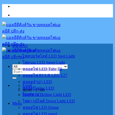
Skip
to
content
หน้าแรก
หมวดหมู่สินค้า
ไฟสปอร์ตไลท์ LED Spot Light
ไฟถนน LED Street Light
หลอดไฟ LED Tube T8
ค้นหา:
หลอดไฟ BULB LED E27
หลอดจำปา LED
Email
หลอดปิงปอง LED
08:00 - 17:00
02-070-0711
ไฟเพดาน Ceiling Light LED
ไฟดาวน์ไลต์ Down Light LED
Menu
หลอดไฟ LED Donut
หลอดไฟ LED panel