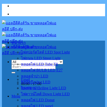
Skip
to
content
หน้าแรก
หมวดหมู่สินค้า
ไฟสปอร์ตไลท์ LED Spot Light
ไฟถนน LED Street Light
หลอดไฟ LED Tube T8
ค้นหา:
หลอดไฟ BULB LED E27
หลอดจำปา LED
Email
หลอดปิงปอง LED
08:00 - 17:00
02-070-0711
ไฟเพดาน Ceiling Light LED
ไฟดาวน์ไลต์ Down Light LED
Menu
หลอดไฟ LED Donut
หลอดไฟ LED panel