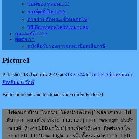
ข้อดีของ หลอดLED
การติดตั้งไฟ LED
ตัวอย่าง ลักษณะขั้วหลอดไฟ
วิธีเลือกหลอดไฟให้เหมาะสม
คุณสมบัติ LED
ติดต่อเรา
หนังสือรับรองการจดทะเบียนเสียภาษี
Picture1
Published
18 กันยายน 2019
at
313 × 304
in
ไฟ LED ติดลอยแบบ
สี่เหลี่ยม 6 วัตต์
Both comments and trackbacks are currently closed.
ไฟตกแต่งบ้าน | ไฟถนน | ไฟสปอร์ตไลท์ | ไฟส่องสนาม | ไฟ
เส้นLED | หลอดไฟ MR16 | LED E27 | LED Track light | สินค้า
ขายดี | สินค้า LEDมาใหม่ | การจัดส่งสินค้า | ติดต่อเรา ไฟ
ป้ายLED | LEDPanal Light | การติดตั้งหลอดไฟ LED | LED