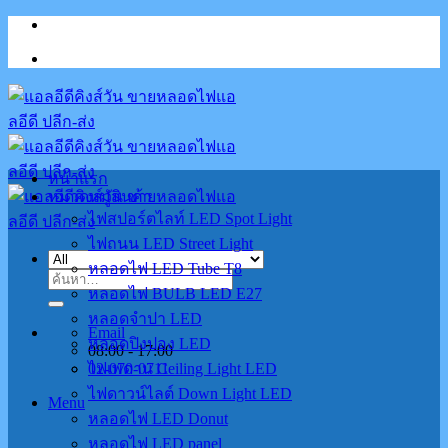
Skip
to
content
หน้าแรก
หมวดหมู่สินค้า
ไฟสปอร์ตไลท์ LED Spot Light
ไฟถนน LED Street Light
หลอดไฟ LED Tube T8
ค้นหา:
หลอดไฟ BULB LED E27
หลอดจำปา LED
Email
หลอดปิงปอง LED
08:00 - 17:00
02-070-0711
ไฟเพดาน Ceiling Light LED
ไฟดาวน์ไลต์ Down Light LED
Menu
หลอดไฟ LED Donut
หลอดไฟ LED panel