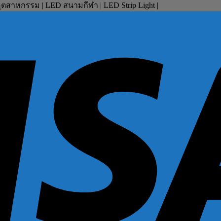
ตสาหกรรม | LED สนามกีฬา | LED Strip Light |