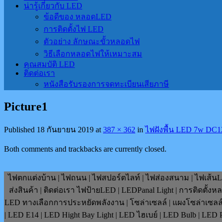
น่ารู้เกี่ยวกับ LED
ข้อดีของ หลอดLED
การติดตั้งไฟ LED
ตัวอย่าง ลักษณะขั้วหลอดไฟ
วิธีเลือกหลอดไฟให้เหมาะสม
คุณสมบัติ LED
ติดต่อเรา
หนังสือรับรองการจดทะเบียนเสียภาษี
Picture1
Published
18 กันยายน 2019
at
387 × 362
in
ไฟฝังพื้น LED 7w DC1
Both comments and trackbacks are currently closed.
ไฟตกแต่งบ้าน | ไฟถนน | ไฟสปอร์ตไลท์ | ไฟส่องสนาม | ไฟเส้นLE
ส่งสินค้า | ติดต่อเรา ไฟป้ายLED | LEDPanal Light | การติดตั้ง
LED ทางเลือกการประหยัดพลังงาน | โซล่าเซลล์ | แผงโซล่าเซลล์ | F
| LED E14 | LED Hight Bay Light | LED ไฮเบย์ | LED Bulb | LE