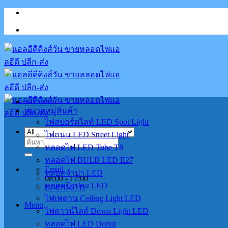
Skip
to
content
หน้าแรก
หมวดหมู่สินค้า
ไฟสปอร์ตไลท์ LED Spot Light
ไฟถนน LED Street Light
ค้นหา:
หลอดไฟ LED Tube T8
หลอดไฟ BULB LED E27
Email
หลอดจำปา LED
08:00 - 17:00
หลอดปิงปอง LED
02-070-0711
ไฟเพดาน Ceiling Light LED
Menu
ไฟดาวน์ไลต์ Down Light LED
หลอดไฟ LED Donut