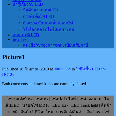
น่ารู้เกี่ยวกับ LED
ข้อดีของ หลอดLED
การติดตั้งไฟ LED
ตัวอย่าง ลักษณะขั้วหลอดไฟ
วิธีเลือกหลอดไฟให้เหมาะสม
คุณสมบัติ LED
ติดต่อเรา
หนังสือรับรองการจดทะเบียนเสียภาษี
Picture1
Published
18 กันยายน 2019
at
400 × 354
in
ไฟฝังพื้น LED 5w
DC12v
Both comments and trackbacks are currently closed.
ไฟตกแต่งบ้าน | ไฟถนน | ไฟสปอร์ตไลท์ | ไฟส่องสนาม | ไฟ
เส้นLED | หลอดไฟ MR16 | LED E27 | LED Track light | สินค้า
ขายดี | สินค้า LEDมาใหม่ | การจัดส่งสินค้า | ติดต่อเรา ไฟ