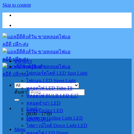
Skip to content
หน้าแรก
หมวดหมู่สินค้า
ไฟสปอร์ตไลท์ LED Spot Light
ไฟถนน LED Street Light
หลอดไฟ LED Tube T8
ค้นหา:
หลอดไฟ BULB LED E27
หลอดจำปา LED
Email
หลอดปิงปอง LED
08:00 - 17:00
ไฟเพดาน Ceiling Light LED
02-070-0711
ไฟดาวน์ไลต์ Down Light LED
Menu
หลอดไฟ LED Donut