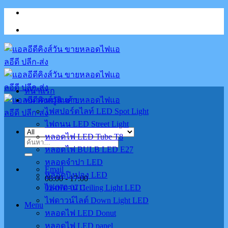
Skip
to
content
หน้าแรก
หมวดหมู่สินค้า
ไฟสปอร์ตไลท์ LED Spot Light
ไฟถนน LED Street Light
หลอดไฟ LED Tube T8
ค้นหา:
หลอดไฟ BULB LED E27
หลอดจำปา LED
Email
หลอดปิงปอง LED
08:00 - 17:00
02-070-0711
ไฟเพดาน Ceiling Light LED
ไฟดาวน์ไลต์ Down Light LED
Menu
หลอดไฟ LED Donut
หลอดไฟ LED panel