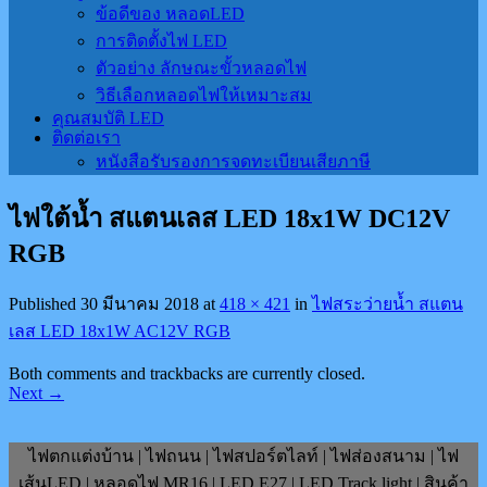
ข้อดีของ หลอดLED
การติดตั้งไฟ LED
ตัวอย่าง ลักษณะขั้วหลอดไฟ
วิธีเลือกหลอดไฟให้เหมาะสม
คุณสมบัติ LED
ติดต่อเรา
หนังสือรับรองการจดทะเบียนเสียภาษี
ไฟใต้น้ำ สแตนเลส LED 18x1W DC12V
RGB
Published
30 มีนาคม 2018
at
418 × 421
in
ไฟสระว่ายน้ำ สแตน
เลส LED 18x1W AC12V RGB
Both comments and trackbacks are currently closed.
Next
→
ไฟตกแต่งบ้าน | ไฟถนน | ไฟสปอร์ตไลท์ | ไฟส่องสนาม | ไฟ
เส้นLED | หลอดไฟ MR16 | LED E27 | LED Track light | สินค้า