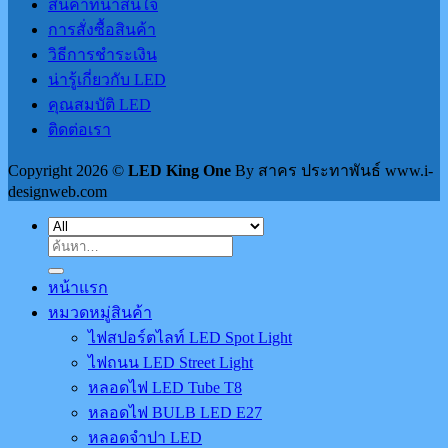
สินค้าที่น่าสนใจ
การสั่งซื้อสินค้า
วิธีการชำระเงิน
น่ารู้เกี่ยวกับ LED
คุณสมบัติ LED
ติดต่อเรา
Copyright 2026 ©
LED King One
By สาคร ประทาพันธ์ www.i-
designweb.com
ค้นหา:
หน้าแรก
หมวดหมู่สินค้า
ไฟสปอร์ตไลท์ LED Spot Light
ไฟถนน LED Street Light
หลอดไฟ LED Tube T8
หลอดไฟ BULB LED E27
หลอดจำปา LED