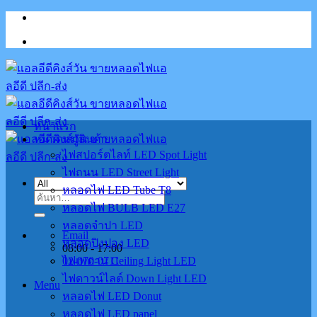
Skip
to
content
หน้าแรก
หมวดหมู่สินค้า
ไฟสปอร์ตไลท์ LED Spot Light
ไฟถนน LED Street Light
หลอดไฟ LED Tube T8
ค้นหา:
หลอดไฟ BULB LED E27
หลอดจำปา LED
Email
หลอดปิงปอง LED
08:00 - 17:00
02-070-0711
ไฟเพดาน Ceiling Light LED
ไฟดาวน์ไลต์ Down Light LED
Menu
หลอดไฟ LED Donut
หลอดไฟ LED panel