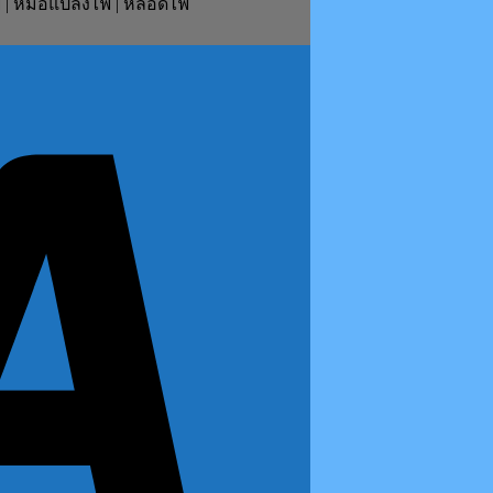
ย์ | หม้อแปลงไฟ | หลอดไฟ