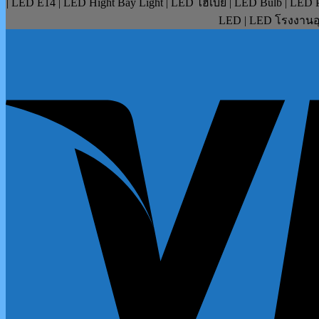
| LED E14 | LED Hight Bay Light | LED ไฮเบย์ | LED Bulb | LE
LED | LED โรงงานอุ