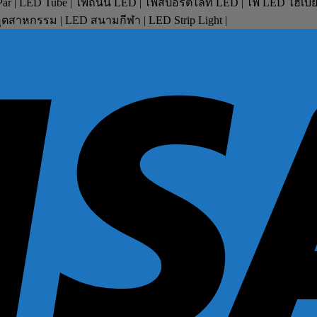
D Par | LED Tube | ไฟถนน LED | ไฟสปอร์ตไลท์ LED | ไฟ LED ไฮเบ
ตสาหกรรม | LED สนามกีฬา | LED Strip Light |