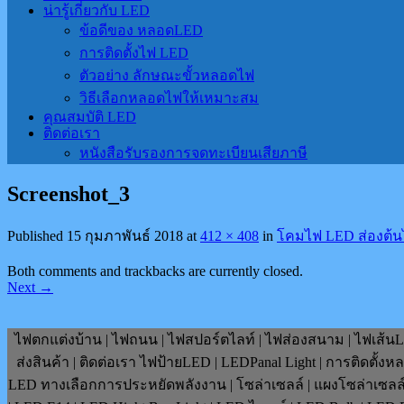
น่ารู้เกี่ยวกับ LED
ข้อดีของ หลอดLED
การติดตั้งไฟ LED
ตัวอย่าง ลักษณะขั้วหลอดไฟ
วิธีเลือกหลอดไฟให้เหมาะสม
คุณสมบัติ LED
ติดต่อเรา
หนังสือรับรองการจดทะเบียนเสียภาษี
Screenshot_3
Published
15 กุมภาพันธ์ 2018
at
412 × 408
in
โคมไฟ LED ส่องต้น
Both comments and trackbacks are currently closed.
Next
→
ไฟตกแต่งบ้าน | ไฟถนน | ไฟสปอร์ตไลท์ | ไฟส่องสนาม | ไฟเส้นLE
ส่งสินค้า | ติดต่อเรา ไฟป้ายLED | LEDPanal Light | การติดตั้ง
LED ทางเลือกการประหยัดพลังงาน | โซล่าเซลล์ | แผงโซล่าเซลล์ | F