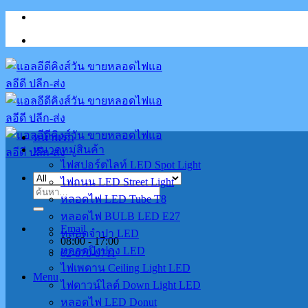
Skip
to
content
หน้าแรก
หมวดหมู่สินค้า
ไฟสปอร์ตไลท์ LED Spot Light
ไฟถนน LED Street Light
ค้นหา:
หลอดไฟ LED Tube T8
หลอดไฟ BULB LED E27
Email
หลอดจำปา LED
08:00 - 17:00
หลอดปิงปอง LED
02-070-0711
ไฟเพดาน Ceiling Light LED
Menu
ไฟดาวน์ไลต์ Down Light LED
หลอดไฟ LED Donut