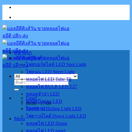
Skip
to
content
หน้าแรก
หมวดหมู่สินค้า
ไฟสปอร์ตไลท์ LED Spot Light
ไฟถนน LED Street Light
หลอดไฟ LED Tube T8
ค้นหา:
หลอดไฟ BULB LED E27
หลอดจำปา LED
Email
หลอดปิงปอง LED
08:00 - 17:00
02-070-0711
ไฟเพดาน Ceiling Light LED
ไฟดาวน์ไลต์ Down Light LED
Menu
หลอดไฟ LED Donut
หลอดไฟ LED panel