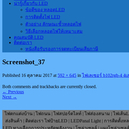
น่ารู้เกี่ยวกับ LED
ข้อดีของ หลอดLED
การติดตั้งไฟ LED
ตัวอย่าง ลักษณะขั้วหลอดไฟ
วิธีเลือกหลอดไฟให้เหมาะสม
คุณสมบัติ LED
ติดต่อเรา
หนังสือรับรองการจดทะเบียนเสียภาษี
Screenshot_37
Published
16 ตุลาคม 2017
at
592 × 645
in
ไฟเลเซอร์ b102rgb-4 4เล
Both comments and trackbacks are currently closed.
←
Previous
Next
→
ไฟตกแต่งบ้าน | ไฟถนน | ไฟสปอร์ตไลท์ | ไฟส่องสนาม | ไฟเส้นLE
ส่งสินค้า | ติดต่อเรา ไฟป้ายLED | LEDPanal Light | การติดตั้ง
LED ทางเลือกการประหยัดพลังงาน | โซล่าเซลล์ | แผงโซล่าเซลล์ | F