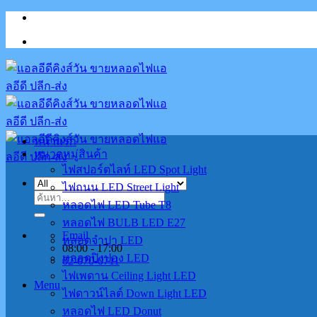
Skip
to
content
หน้าแรก
หมวดหมู่สินค้า
ไฟสปอร์ตไลท์ LED Spot Light
ไฟถนน LED Street Light
ค้นหา:
หลอดไฟ LED Tube T8
หลอดไฟ BULB LED E27
Email
หลอดจำปา LED
08:00 - 17:00
หลอดปิงปอง LED
02-070-0711
ไฟเพดาน Ceiling Light LED
Menu
ไฟดาวน์ไลต์ Down Light LED
หลอดไฟ LED Donut