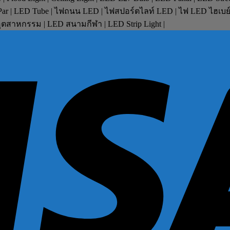
D Par | LED Tube | ไฟถนน LED | ไฟสปอร์ตไลท์ LED | ไฟ LED ไฮเบ
ตสาหกรรม | LED สนามกีฬา | LED Strip Light |