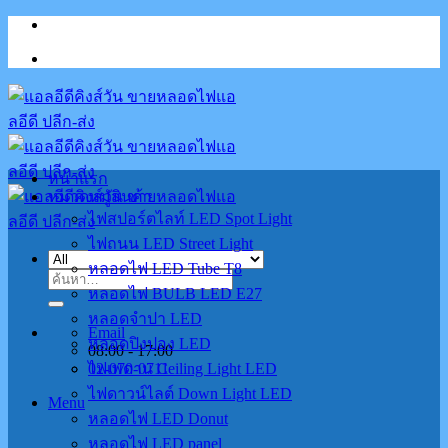
Skip
to
content
หน้าแรก
หมวดหมู่สินค้า
ไฟสปอร์ตไลท์ LED Spot Light
ไฟถนน LED Street Light
หลอดไฟ LED Tube T8
ค้นหา:
หลอดไฟ BULB LED E27
หลอดจำปา LED
Email
หลอดปิงปอง LED
08:00 - 17:00
02-070-0711
ไฟเพดาน Ceiling Light LED
ไฟดาวน์ไลต์ Down Light LED
Menu
หลอดไฟ LED Donut
หลอดไฟ LED panel