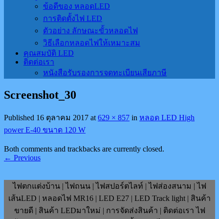
ข้อดีของ หลอดLED
การติดตั้งไฟ LED
ตัวอย่าง ลักษณะขั้วหลอดไฟ
วิธีเลือกหลอดไฟให้เหมาะสม
คุณสมบัติ LED
ติดต่อเรา
หนังสือรับรองการจดทะเบียนเสียภาษี
Screenshot_30
Published
16 ตุลาคม 2017
at
629 × 857
in
หลอด LED High
power E-40 ขนาด 120 W
Both comments and trackbacks are currently closed.
←
Previous
ไฟตกแต่งบ้าน | ไฟถนน | ไฟสปอร์ตไลท์ | ไฟส่องสนาม | ไฟ
เส้นLED | หลอดไฟ MR16 | LED E27 | LED Track light | สินค้า
ขายดี | สินค้า LEDมาใหม่ | การจัดส่งสินค้า | ติดต่อเรา ไฟ