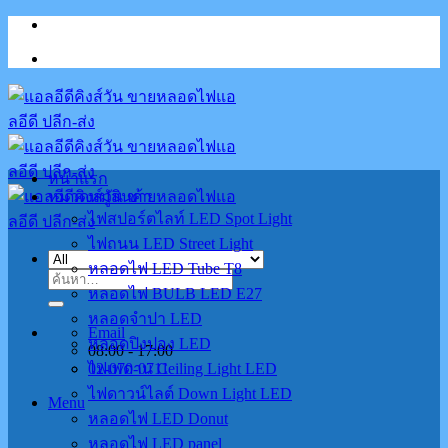
Skip
to
content
หน้าแรก
หมวดหมู่สินค้า
ไฟสปอร์ตไลท์ LED Spot Light
ไฟถนน LED Street Light
หลอดไฟ LED Tube T8
ค้นหา:
หลอดไฟ BULB LED E27
หลอดจำปา LED
Email
หลอดปิงปอง LED
08:00 - 17:00
02-070-0711
ไฟเพดาน Ceiling Light LED
ไฟดาวน์ไลต์ Down Light LED
Menu
หลอดไฟ LED Donut
หลอดไฟ LED panel