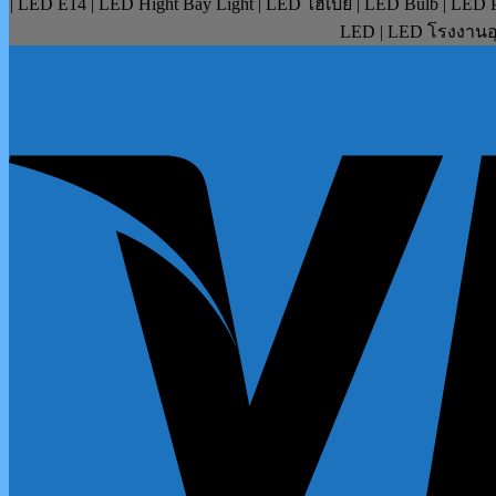
| LED E14 | LED Hight Bay Light | LED ไฮเบย์ | LED Bulb | LE
LED | LED โรงงานอุ