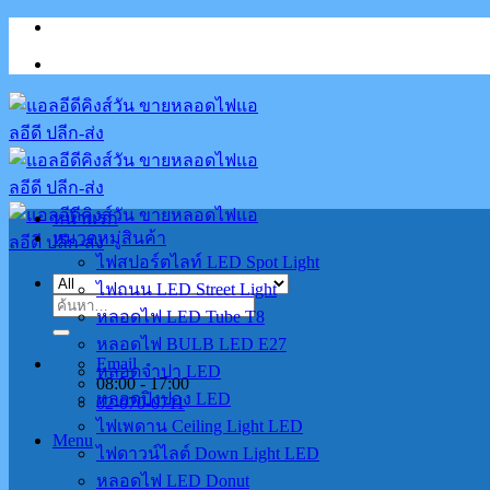
Skip
to
content
หน้าแรก
หมวดหมู่สินค้า
ไฟสปอร์ตไลท์ LED Spot Light
ไฟถนน LED Street Light
ค้นหา:
หลอดไฟ LED Tube T8
หลอดไฟ BULB LED E27
Email
หลอดจำปา LED
08:00 - 17:00
หลอดปิงปอง LED
02-070-0711
ไฟเพดาน Ceiling Light LED
Menu
ไฟดาวน์ไลต์ Down Light LED
หลอดไฟ LED Donut