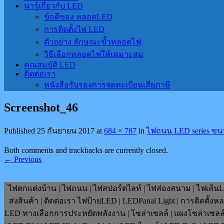
น่ารู้เกี่ยวกับ LED
ข้อดีของ หลอดLED
การติดตั้งไฟ LED
ตัวอย่าง ลักษณะขั้วหลอดไฟ
วิธีเลือกหลอดไฟให้เหมาะสม
คุณสมบัติ LED
ติดต่อเรา
หนังสือรับรองการจดทะเบียนเสียภาษี
Screenshot_46
Published
25 กันยายน 2017
at
684 × 787
in
ไฟถนน LED series ขนา
Both comments and trackbacks are currently closed.
←
Previous
ไฟตกแต่งบ้าน | ไฟถนน | ไฟสปอร์ตไลท์ | ไฟส่องสนาม | ไฟเส้นLE
ส่งสินค้า | ติดต่อเรา ไฟป้ายLED | LEDPanal Light | การติดตั้ง
LED ทางเลือกการประหยัดพลังงาน | โซล่าเซลล์ | แผงโซล่าเซลล์ | F