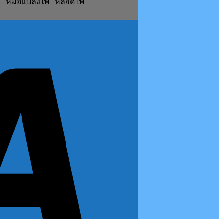
ย์ | หม้อแปลงไฟ | หลอดไฟ