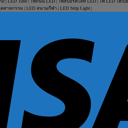
D Par | LED Tube | ไฟถนน LED | ไฟสปอร์ตไลท์ LED | ไฟ LED ไฮเบ
ตสาหกรรม | LED สนามกีฬา | LED Strip Light |