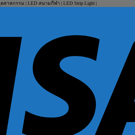
ตสาหกรรม | LED สนามกีฬา | LED Strip Light |