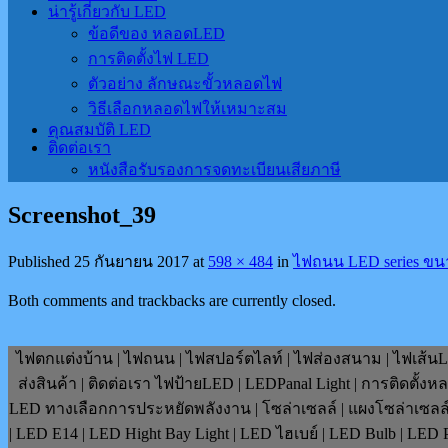
น่ารู้เกี่ยวกับ LED
ข้อดีของ หลอดLED
การติดตั้งไฟ LED
ตัวอย่าง ลักษณะขั้วหลอดไฟ
วิธีเลือกหลอดไฟให้เหมาะสม
คุณสมบัติ LED
ติดต่อเรา
หนังสือรับรองการจดทะเบียนเสียภาษี
Screenshot_39
Published
25 กันยายน 2017
at
598 × 484
in
ไฟถนน LED series ขนา
Both comments and trackbacks are currently closed.
ไฟตกแต่งบ้าน | ไฟถนน | ไฟสปอร์ตไลท์ | ไฟส่องสนาม | ไฟเส้นLE
ส่งสินค้า | ติดต่อเรา ไฟป้ายLED | LEDPanal Light | การติดตั้ง
LED ทางเลือกการประหยัดพลังงาน | โซล่าเซลล์ | แผงโซล่าเซลล์ | F
| LED E14 | LED Hight Bay Light | LED ไฮเบย์ | LED Bulb | LE