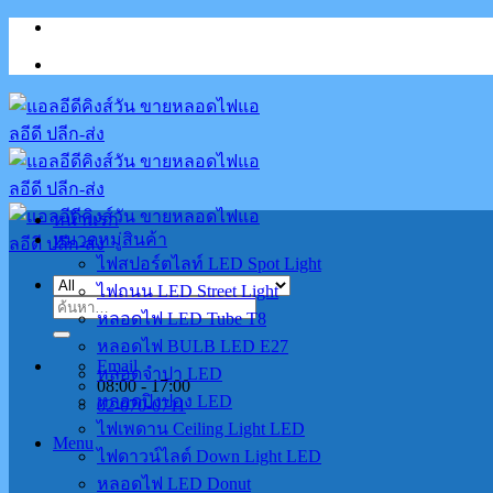
Skip
to
content
หน้าแรก
หมวดหมู่สินค้า
ไฟสปอร์ตไลท์ LED Spot Light
ไฟถนน LED Street Light
ค้นหา:
หลอดไฟ LED Tube T8
หลอดไฟ BULB LED E27
Email
หลอดจำปา LED
08:00 - 17:00
หลอดปิงปอง LED
02-070-0711
ไฟเพดาน Ceiling Light LED
Menu
ไฟดาวน์ไลต์ Down Light LED
หลอดไฟ LED Donut